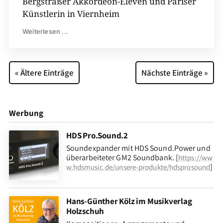
Bergsträßer Akkordeon-Eleven und Pariser
Künstlerin in Viernheim
Weiterlesen ...
« Ältere Einträge
Nächste Einträge »
Werbung
HDS Pro.Sound.2
Soundexpander mit HDS Sound.Power und
überarbeiteter GM2 Soundbank. [
https://ww
]
w.hdsmusic.de/unsere-produkte/hdsprosound
Hans-Günther Kölz im Musikverlag
Holzschuh