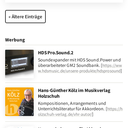
« Ältere Einträge
Werbung
HDS Pro.Sound.2
Soundexpander mit HDS Sound.Power und
überarbeiteter GM2 Soundbank. [
https://ww
]
w.hdsmusic.de/unsere-produkte/hdsprosound
Hans-Günther Kölz im Musikverlag
Holzschuh
Kompositionen, Arrangements und
Unterrichtsliteratur für Akkordeon. [
https://h
]
olzschuh-verlag.de/vhr-autor/