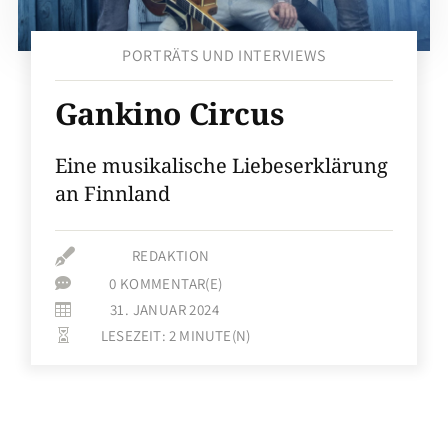
PORTRÄTS UND INTERVIEWS
Gankino Circus
Eine musikalische Liebeserklärung
an Finnland

REDAKTION
0 KOMMENTAR(E)

31. JANUAR 2024

LESEZEIT:
2
MINUTE(N)
