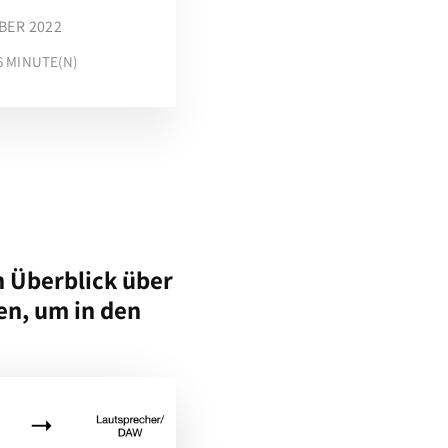
BER 2022
6
MINUTE(N)
n Überblick über
en, um in den