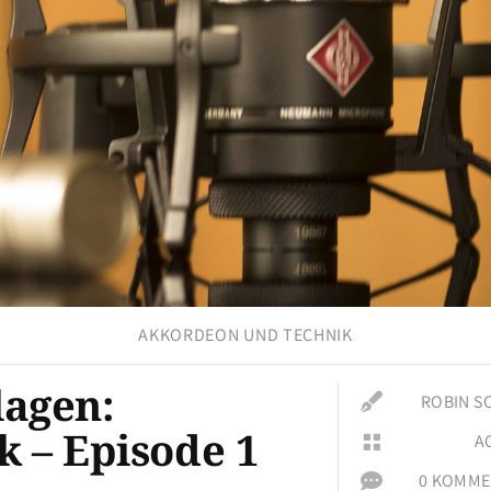
AKKORDEON UND TECHNIK
agen:

ROBIN S
k – Episode 1
A


0 KOMME