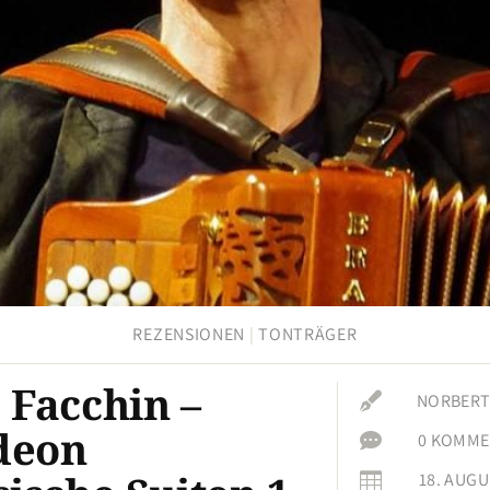
REZENSIONEN
|
TONTRÄGER
 Facchin –

NORBERT
deon

0 KOMME
18. AUGU
