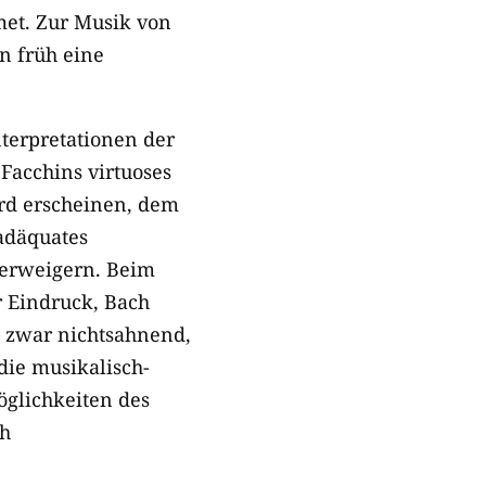
et. Zur Musik von
on früh eine
nterpretationen der
 Facchins virtuoses
urd erscheinen, dem
adäquates
verweigern. Beim
r Eindruck, Bach
– zwar nichtsahnend,
die musikalisch-
glichkeiten des
ch