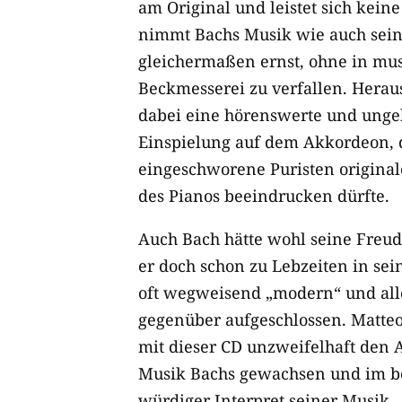
am Original und leistet sich kein
nimmt Bachs Musik wie auch sei
gleichermaßen ernst, ohne in mus
Beckmesserei zu verfallen. Hera
dabei eine hörenswerte und unge
Einspielung auf dem Akkordeon, d
eingeschworene Puristen origina
des Pianos beeindrucken dürfte.
Auch Bach hätte wohl seine Freud
er doch schon zu Lebzeiten in se
oft wegweisend „modern“ und al
gegenüber aufgeschlossen. Matteo 
mit dieser CD unzweifelhaft den
Musik Bachs gewachsen und im be
würdiger Interpret seiner Musik.