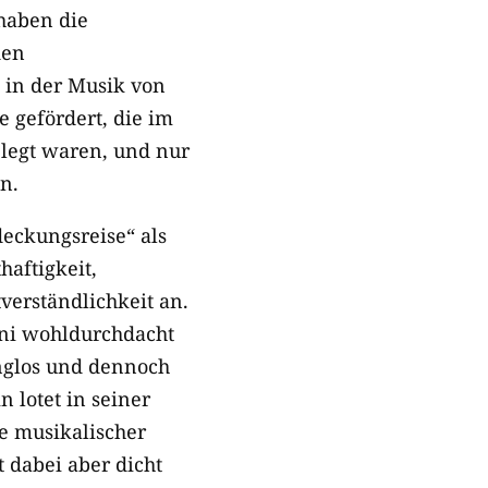
haben die
den
 in der Musik von
e gefördert, die im
elegt waren, und nur
n.
eckungsreise“ als
aftigkeit,
verständlichkeit an.
ini wohldurchdacht
nglos und dennoch
n lotet in seiner
te musikalischer
t dabei aber dicht