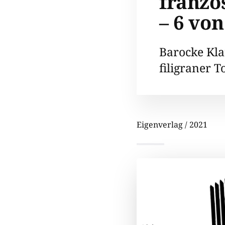
franzö
– 6 von
Barocke Kla
filigraner 
Eigenverlag / 2021