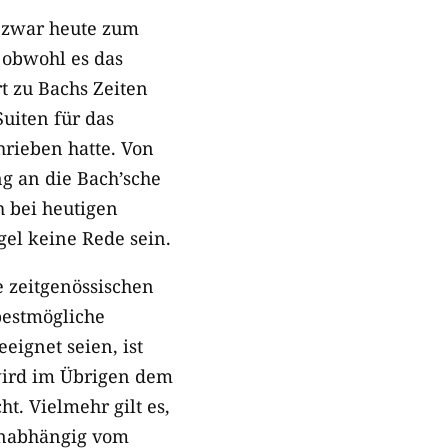
n zwar heute zum
, obwohl es das
t zu Bachs Zeiten
Suiten für das
hrieben hatte. Von
g an die Bach’sche
 bei heutigen
el keine Rede sein.
e zeitgenössischen
bestmögliche
ignet seien, ist
wird im Übrigen dem
t. Vielmehr gilt es,
unabhängig vom