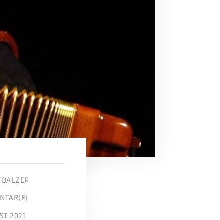
 BALZER
NTAR(E)
ST 2021