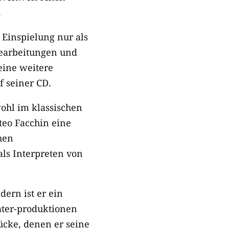
.
 Einspielung nur als
Bearbeitungen und
eine weitere
f seiner CD.
wohl im klassischen
tteo Facchin eine
hen
als Interpreten von
dern ist er ein
ater-produktionen
ücke, denen er seine