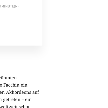
3
MINUTE(N)
erühmten
eo Facchin ein
chen Akkordeons auf
n getreten – ein
 weltweit schon