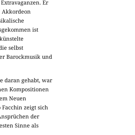
e Extravaganzen. Er
n Akkordeon
ikalische
usgekommen ist
künstelte
ie selbst
ler Barockmusik und
e daran gehabt, war
inen Kompositionen
lem Neuen
Facchin zeigt sich
 Ansprüchen der
sten Sinne als