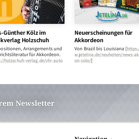
-Günther Kölz im
Neuerscheinungen für
kverlag Holzschuh
Akkordeon
ositionen, Arrangements und
Von Brazil bis Louisiana [
https
richtsliteratur für Akkordeon.
w.jetelina.de/neuheiten/news-a
]
://holzschuh-verlag.de/vhr-auto
on-solo/
erem Newsletter
Navigation