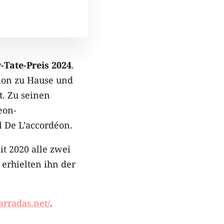
y-Tate-Preis 2024
.
tion zu Hause und
t. Zu seinen
eon-
 De L’accordéon.
it 2020 alle zwei
erhielten ihn der
arradas.net/
.