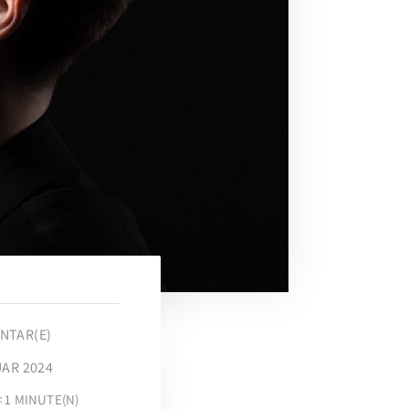
NTAR(E)
UAR 2024
< 1
MINUTE(N)