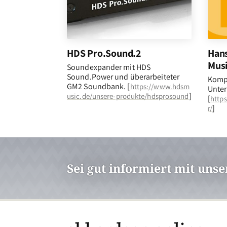
HDS Pro.Sound.2
Hans
Musi
Soundexpander mit HDS
Sound.Power und überarbeiteter
Komp
GM2 Soundbank. [
https://www.hdsm
Unter
]
usic.de/unsere-produkte/hdsprosound
[
https
]
r/
Sei gut informiert mit uns