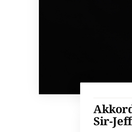
Akkord
Sir-Jef