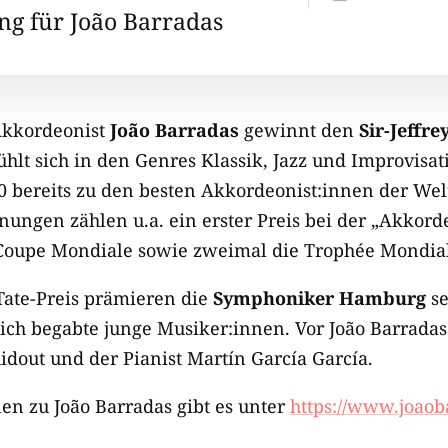
g für João Barradas
Akkordeonist
João Barradas
gewinnt den
Sir-Jeffre
ühlt sich in den Genres Klassik, Jazz und Improvisa
0 bereits zu den besten Akkordeonist:innen der Wel
nungen zählen u.a. ein erster Preis bei der „Akkord
 Coupe Mondiale sowie zweimal die Trophée Mondial
-Tate-Preis prämieren die
Symphoniker Hamburg
se
ch begabte junge Musiker:innen. Vor João Barradas 
Ridout und der Pianist
Martín García García.
nen zu
João Barradas gibt es unter
https://www.joaob