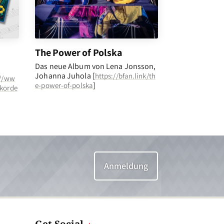
The Power of Polska
Das neue Album von Lena Jonsson,
Johanna Juhola [
https://bfan.link/th
://ww
]
e-power-of-polska
kkorde
Anmeldung
Get Social