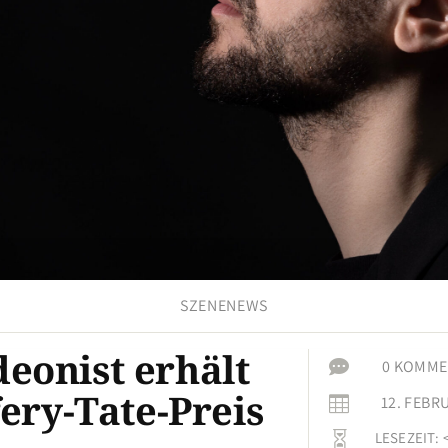
SZENENEWS
eonist erhält

0 KOMME
fery-Tate-Preis
12. FEBR

LESEZEIT:
