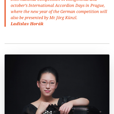
october’s International Accordion Days in Prague,
where the new year of the German competition will
also be presented by Mr. Jörg Künzl.
Ladislav Horák