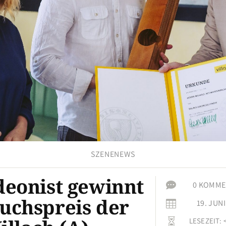
SZENENEWS
eonist gewinnt

0 KOMME
chspreis der
19. JUNI

LESEZEIT:
