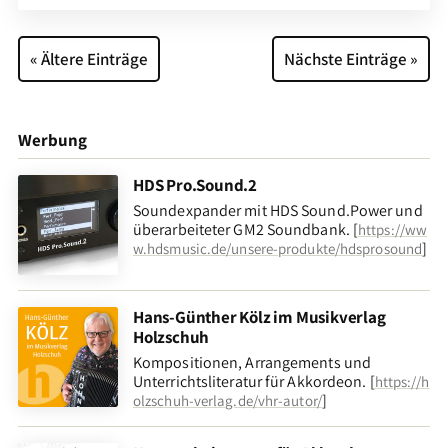
« Ältere Einträge
Nächste Einträge »
Werbung
HDS Pro.Sound.2
Soundexpander mit HDS Sound.Power und
überarbeiteter GM2 Soundbank. [
https://ww
]
w.hdsmusic.de/unsere-produkte/hdsprosound
Hans-Günther Kölz im Musikverlag
Holzschuh
Kompositionen, Arrangements und
Unterrichtsliteratur für Akkordeon. [
https://h
]
olzschuh-verlag.de/vhr-autor/