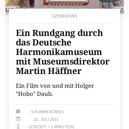
SZENENEWS
Ein Rundgang durch
das Deutsche
Harmonikamuseum
mit Museumsdirektor
Martin Häffner
Ein Film von und mit Holger
"Hobo" Daub.
0 KOMMENTAR(E)

21. JULI 2021

LESEZEIT:
< 1
MINUTE(N)
