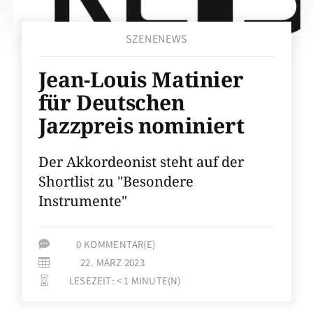
SZENENEWS
Jean-Louis Matinier
für Deutschen
Jazzpreis nominiert
Der Akkordeonist steht auf der
Shortlist zu "Besondere
Instrumente"
0 KOMMENTAR(E)

22. MÄRZ 2023

LESEZEIT:
< 1
MINUTE(N)
