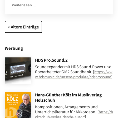
Weiterlesen ...
« Ältere Einträge
Werbung
HDS Pro.Sound.2
Soundexpander mit HDS Sound.Power und
überarbeiteter GM2 Soundbank. [
https://ww
]
w.hdsmusic.de/unsere-produkte/hdsprosound
Hans-Günther Kölz im Musikverlag
Holzschuh
Kompositionen, Arrangements und
Unterrichtsliteratur für Akkordeon. [
https://h
]
olzschuh-verlag.de/vhr-autor/