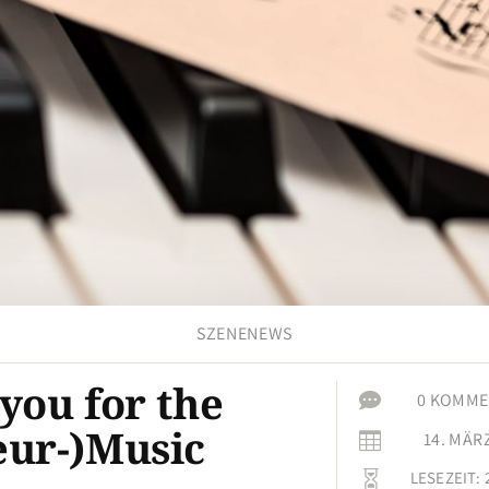
SZENENEWS
you for the

0 KOMME
ur-)Music
14. MÄR

LESEZEIT:
