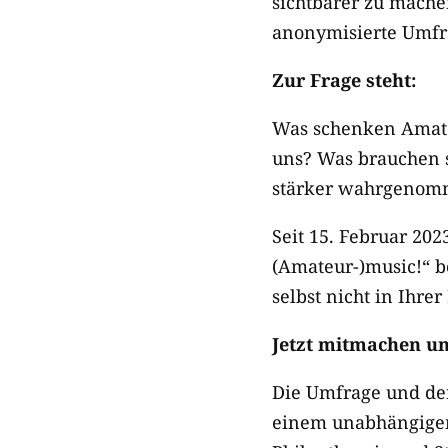
sichtbarer zu mach
anonymisierte Umfra
Zur Frage steht:
Was schenken Amate
uns? Was brauchen si
stärker wahrgeno
Seit 15. Februar 20
(Amateur-)music!“ be
selbst nicht in Ihre
Jetzt mitmachen un
Die Umfrage und der
einem unabhängigen