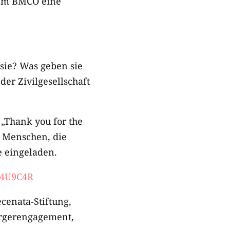
dem BMCO eine
sie? Was geben sie
er Zivilgesellschaft
 „Thank you for the
h Menschen, die
e eingeladen.
L4U9C4R
cenata-Stiftung,
ürgerengagement,