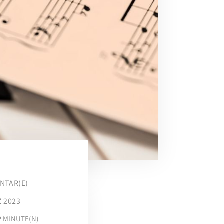
NTAR(E)
Z 2023
2
MINUTE(N)