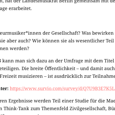
en, hat der Landesmusikrat Berlin gemeinsam mit 
ge erarbeitet.
urmusiker*innen der Gesellschaft? Was bewirken 
e aber auch? Wie können sie als wesentlicher Teil d
mmen werden?
23 kann man sich dazu an der Umfrage mit dem Titel
teiligen. Die breite Öffentlichkeit – und damit auc
r Freizeit musizieren – ist ausdrücklich zur Teilnahm
ter:
https://www.survio.com/survey/d/Q7U9B3E7K5
en Ergebnisse werden Teil einer Studie für die Mae
 Think-Tank zum Themenfeld Zivilgesellschaft, B