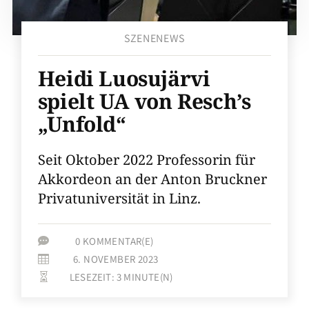
SZENENEWS
Heidi Luosujärvi
spielt UA von Resch’s
„Unfold“
Seit Oktober 2022 Professorin für
Akkordeon an der Anton Bruckner
Privatuniversität in Linz.
0 KOMMENTAR(E)

6. NOVEMBER 2023

LESEZEIT:
3
MINUTE(N)
