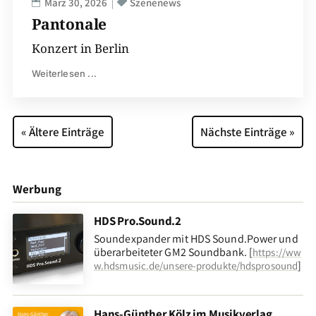
März 30, 2026
Szenenews
Pantonale
Konzert in Berlin
Weiterlesen ...
« Ältere Einträge
Nächste Einträge »
Werbung
HDS Pro.Sound.2
Soundexpander mit HDS Sound.Power und
überarbeiteter GM2 Soundbank. [
https://ww
]
w.hdsmusic.de/unsere-produkte/hdsprosound
Hans-Günther Kölz im Musikverlag