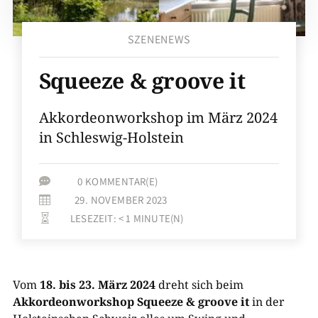
SZENENEWS
Squeeze & groove it
Akkordeonworkshop im März 2024
in Schleswig-Holstein
0 KOMMENTAR(E)

29. NOVEMBER 2023

LESEZEIT:
< 1
MINUTE(N)

Vom
18. bis 23. März 2024
dreht sich beim
Akkordeonworkshop Squeeze & groove it
in der