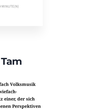
9
MINUTE(N)
m Tam
fach Volksmusik
zwiefach-
 einer, der sich
denen Perspektiven