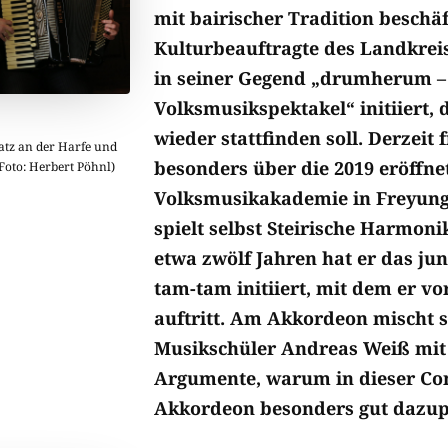
mit bairischer Tradition beschäf
Kulturbeauftragte des Landkrei
in seiner Gegend „drumherum –
Volksmusikspektakel“ initiiert,
wieder stattfinden soll. ­Derzeit f
tz an der Harfe und
besonders über die 2019 eröffne
oto: Herbert Pöhnl)
Volksmusikakademie in Freyung, d
spielt selbst Steirische Harmoni
etwa zwölf Jahren hat er das ju
tam-tam initiiert, mit dem er vo
auftritt. Am Akkordeon mischt s
Musikschüler Andreas Weiß mit 
Argumente, warum in dieser C
Akkordeon besonders gut dazup