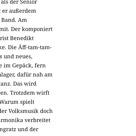
 als der Senior
t er außerdem
e Band. Am
mit. Der komponiert
rist Benedikt
e. Die Äff-tam-tam-
s und neues,
re im Gepäck, fern
lager, dafür nah am
tanz. Das wird
en. Trotzdem wirft
 Warum spielt
der Volksmusik doch
armonika verbreitet
ongratz und der