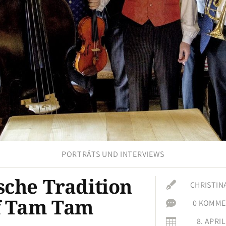
PORTRÄTS UND INTERVIEWS
sche Tradition

CHRISTIN
f Tam Tam

0 KOMME
8. APRIL
