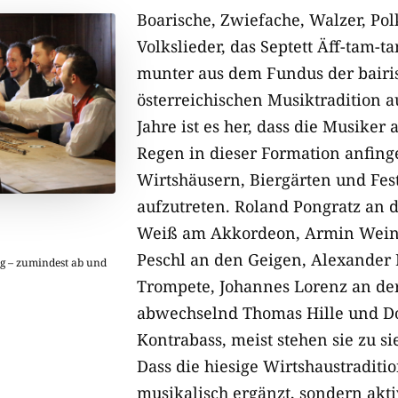
Boarische, Zwiefache, Walzer, Po
Volkslieder, das Septett Äff-tam-
munter aus dem Fundus der bairi
österreichischen Musiktradition a
Jahre ist es her, dass die Musiker
Regen in dieser Formation anfing
Wirtshäusern, Biergärten und Fest
aufzutreten. Roland Pongratz an 
Weiß am Akkordeon, Armin Wein
Peschl an den Geigen, Alexander
g – zumindest ab und
Trompete, Johannes Lorenz an de
abwechselnd Thomas Hille und Do
Kontrabass, meist stehen sie zu si
Dass die hiesige Wirtshaustraditi
musikalisch ergänzt, sondern akti