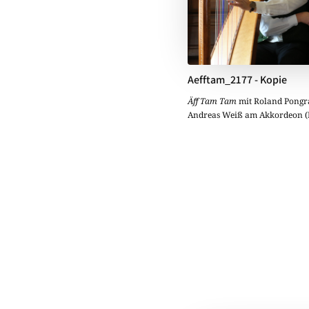
Aefftam_2177 - Kopie
Äff Tam Tam
mit Roland Pongra
Andreas Weiß am Akkordeon (F