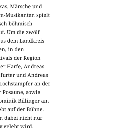
lkas, Märsche und
tam-Musikanten spielt
sch-böhmisch-
uf. Um die zwölf
 aus dem Landkreis
en, in den
ivals der Region
der Harfe, Andreas
furter und Andreas
 Lochstampfer an der
r Posaune, sowie
minik Billinger am
ebt auf der Bühne.
on dabei nicht nur
v gelebt wird,