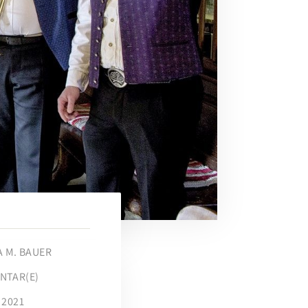
A M. BAUER
NTAR(E)
 2021