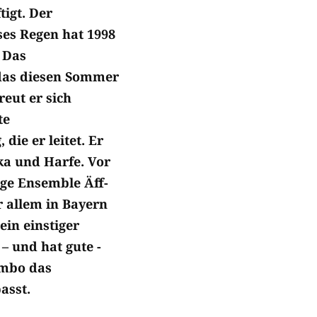
tigt. Der
ses Regen hat 1998
 Das
 das diesen Sommer
reut er sich
te
ie er leitet. Er
ka und Harfe. Vor
nge Ensemble Äff-
r allem in Bayern
ein einstiger
– und hat gute ­
ombo das
asst.