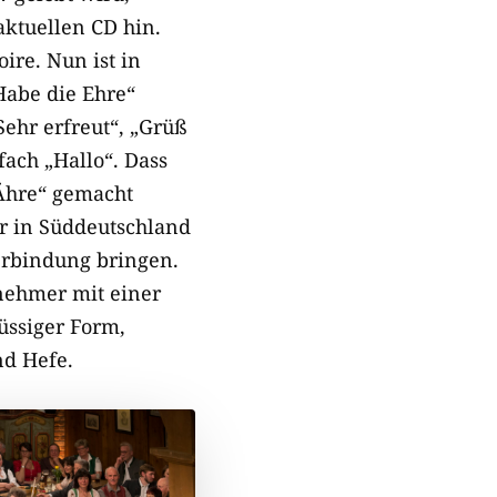
 aktuellen CD hin.
ire. Nun ist in
Habe die Ehre“
„Sehr erfreut“, „Grüß
fach „Hallo“. Dass
Ähre“ gemacht
er in Süddeutschland
Verbindung bringen.
enehmer mit einer
lüssiger Form,
nd Hefe.