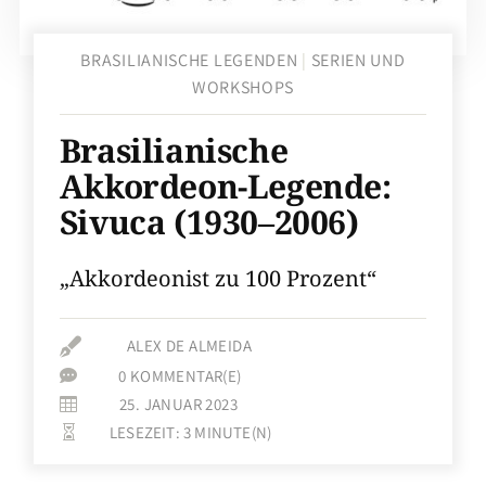
BRASILIANISCHE LEGENDEN
|
SERIEN UND
WORKSHOPS
Brasilianische
Akkordeon-Legende:
Sivuca (1930–2006)
­„Akkordeonist zu 100 Prozent“

ALEX DE ALMEIDA
0 KOMMENTAR(E)

25. JANUAR 2023

LESEZEIT:
3
MINUTE(N)
