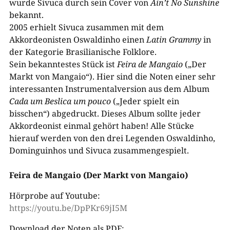
wurde Sivuca durch sein Cover von
Ain’t No Sun­shine
bekannt.
2005 erhielt Sivuca zusammen mit dem
Akkordeonisten Oswaldinho einen
Latin Grammy
in
der Kategorie Brasilianische Folklore.
Sein bekanntestes Stück ist
Feira de Mangaio
(„Der
Markt von Mangaio“). Hier sind die Noten einer sehr
interessanten Instrumentalversion aus dem Album
Cada um Beslica um pouco
(„Jeder spielt ein
bisschen“) abgedruckt. Dieses Album sollte jeder
Akkordeonist einmal gehört haben! Alle Stücke
hierauf werden von den drei Legenden Oswaldinho,
Dominguinhos und Sivuca zusammengespielt.
Feira de Mangaio (Der Markt von Mangaio)
Hörprobe auf Youtube:
https://youtu.be/DpPKr69jI5M
Download der Noten als PDF: