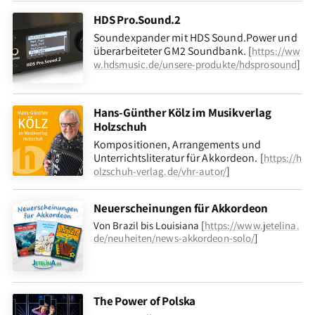
HDS Pro.Sound.2
Soundexpander mit HDS Sound.Power und
überarbeiteter GM2 Soundbank. [
https://ww
]
w.hdsmusic.de/unsere-produkte/hdsprosound
Hans-Günther Kölz im Musikverlag
Holzschuh
Kompositionen, Arrangements und
Unterrichtsliteratur für Akkordeon. [
https://h
]
olzschuh-verlag.de/vhr-autor/
Neuerscheinungen für Akkordeon
Von Brazil bis Louisiana [
https://www.jetelina.
de/neuheiten/news-akkordeon-solo/
]
The Power of Polska