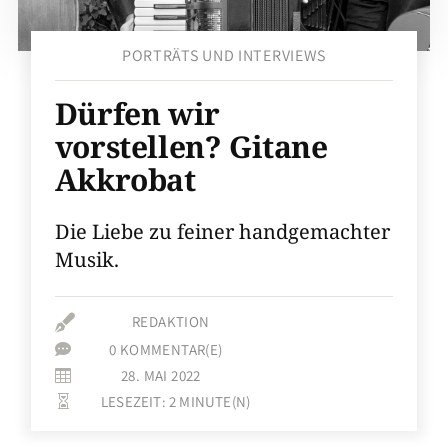
PORTRÄTS UND INTERVIEWS
Dürfen wir
vorstellen? Gitane
Akkrobat
Die Liebe zu feiner ­handgemachter
Musik.

REDAKTION
0 KOMMENTAR(E)

28. MAI 2022

LESEZEIT:
2
MINUTE(N)
