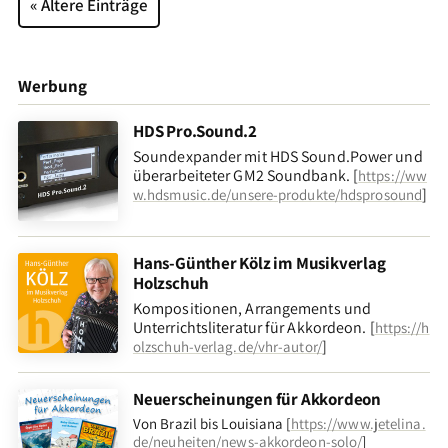
« Ältere Einträge
Werbung
HDS Pro.Sound.2
Soundexpander mit HDS Sound.Power und
überarbeiteter GM2 Soundbank. [
https://ww
]
w.hdsmusic.de/unsere-produkte/hdsprosound
Hans-Günther Kölz im Musikverlag
Holzschuh
Kompositionen, Arrangements und
Unterrichtsliteratur für Akkordeon. [
https://h
]
olzschuh-verlag.de/vhr-autor/
Neuerscheinungen für Akkordeon
Von Brazil bis Louisiana [
https://www.jetelina.
de/neuheiten/news-akkordeon-solo/
]