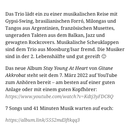
Das Trio lädt ein zu einer musikalischen Reise mit
Gypsi-​Swing, brasilianischen Forró, Milongas und
Tangos aus Argentinien, französischen Musettes,
ungeraden Takten aus dem Balkan, Jazz und
gewagten Rockcovers. Musikalische Scheuklappen
sind dem Trio aus Moosburg/Isar fremd. Die Musiker
sind in der 2. Lebenshälfte und gut gereift 🙂
Das neue Album
Stay Young At Heart
von
Gitane
Akkrobat
steht seit dem 7. März 2022 auf YouTube
zum Anhören bereit – am besten auf einer guten
Anlage oder mit einem guten Kopfhörer:
https
:
/
/www.youtube.com/watch?v=Kdtj3y­FDC8Q
7 Songs und 41 Minuten Musik warten auf euch:
https
:
/
/
album.lin
k/5552md3ftkqq3