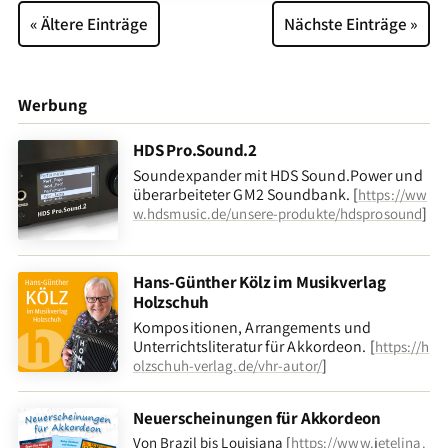
« Ältere Einträge
Nächste Einträge »
Werbung
HDS Pro.Sound.2
Soundexpander mit HDS Sound.Power und
überarbeiteter GM2 Soundbank. [
https://ww
]
w.hdsmusic.de/unsere-produkte/hdsprosound
Hans-Günther Kölz im Musikverlag
Holzschuh
Kompositionen, Arrangements und
Unterrichtsliteratur für Akkordeon. [
https://h
]
olzschuh-verlag.de/vhr-autor/
Neuerscheinungen für Akkordeon
Von Brazil bis Louisiana [
https://www.jetelina.