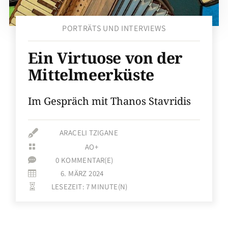
PORTRÄTS UND INTERVIEWS
Ein Virtuose von der
Mittelmeerküste
Im Gespräch mit Thanos Stavridis

ARACELI TZIGANE
AO+

0 KOMMENTAR(E)

6. MÄRZ 2024

LESEZEIT:
7
MINUTE(N)
