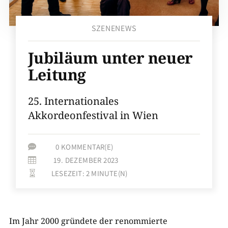
SZENENEWS
Jubiläum unter neuer
Leitung
25. Internationales
Akkordeonfestival in Wien
0 KOMMENTAR(E)

19. DEZEMBER 2023

LESEZEIT:
2
MINUTE(N)

Im Jahr 2000 gründete der renommierte