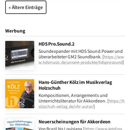
« Ältere Einträge
Werbung
HDS Pro.Sound.2
Soundexpander mit HDS Sound.Power und
überarbeiteter GM2 Soundbank. [
https://ww
]
w.hdsmusic.de/unsere-produkte/hdsprosound
Hans-Günther Kölz im Musikverlag
Holzschuh
Kompositionen, Arrangements und
Unterrichtsliteratur für Akkordeon. [
https://h
]
olzschuh-verlag.de/vhr-autor/
Neuerscheinungen für Akkordeon
Von Brazil bis Louisiana [
https://www.jetelina.