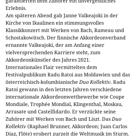
garantierten dem Zuhörer ein unvergessliches
Erlebnis.
Am späteren Abend gab Janne Valkeajoki in der
Kirche von Ikaalinen ein stimmungsvolles
Klassikkonzert mit Werken von Bach, Rameau und
Schostakowitsch. Der finnische Akkordeonverband
ernannte Valkeajoki, der am Anfang einer
vielversprechenden Karriere steht, zum
Akkordeonkünstler des Jahres 2021.
Internationales Flair vermittelten dem
Festivalpublikum Radu Ratoi aus Moldawien und das
österreichisch-​kolumbianische
Duo Kollektiv
. Radu
Ratoi gewann in den letzten Jahren verschiedene
internationale Akkordeonwettbewerbe wie Coupe
Mondiale, Trophée Mondial, Klingenthal, Moskau,
Arrasate und Castelfidardo. Er verzückte seine
Zuhörer mit Werken von Bach und Liszt. Das
Duo
Kollektiv
(Raphael Brunner, Akkordeon; Juan Carlos
Diaz, Flöte) erobert zurzeit die Weltmusik im Sturm.