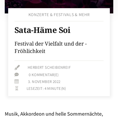
KONZERTE & FESTIVALS & MEHR
Sata-​Häme Soi
Festival der Vielfalt und der ­
Fröhlichkeit

HERBERT SCHEIBENREIF
0 KOMMENTAR(E)

3. NOVEMBER 2022

LESEZEIT:
4
MINUTE(N)

Musik, Akkordeon und helle Sommernächte,