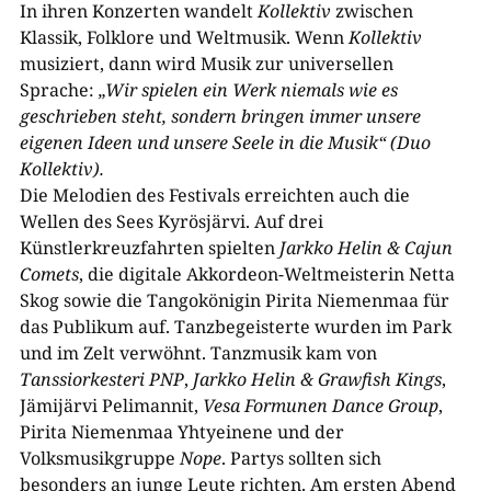
In ihren Konzerten wandelt
Kollektiv
zwischen
Klassik, Folklore und Weltmusik. Wenn
Kollektiv
musiziert, dann wird Musik zur universellen
Sprache:
„Wir spielen ein Werk niemals wie es
geschrieben steht, sondern bringen immer unsere
eigenen Ideen und unsere Seele in die Musik“ (Duo
Kollektiv).
Die Melodien des Festivals erreichten auch die
Wellen des Sees Kyrösjärvi. Auf drei
Künstlerkreuzfahrten spielten
Jarkko Helin & Cajun
Comets
, die digitale Akkordeon-​Weltmeisterin Netta
Skog sowie die Tangokönigin Pirita Niemenmaa für
das Publikum auf. Tanzbegeisterte wurden im Park
und im Zelt verwöhnt. Tanzmusik kam von
Tanssiorkesteri PNP
,
Jarkko Helin & Grawfish Kings
,
Jämijärvi Pelimannit,
Vesa Formunen Dance Group
,
Pirita Niemenmaa Yhtyeinene und der
Volksmusikgruppe
Nope
. Partys sollten sich
besonders an junge Leute richten. Am ersten Abend