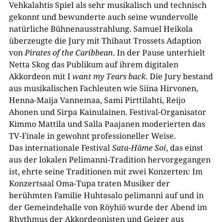
Vehkalahtis Spiel als sehr musikalisch und technisch
gekonnt und bewunderte auch seine wundervolle
natürliche Bühnenausstrahlung. Samuel Heikola
überzeugte die Jury mit Thibaut Trossets Adaption
von
Pirates of the Caribbean
. In der Pause unterhielt
Netta Skog das Publikum auf ihrem digitalen
Akkordeon mit I
want my Tears back
. Die Jury bestand
aus musikalischen Fachleuten wie Siina Hirvonen,
Henna-​Maija Vannemaa, Sami Pirttilahti, Reijo
Ahonen und Sirpa Kainulainen. Festival-​Organisator
Kimmo Mattila und Salla Paajanen moderierten das
TV-​Finale in gewohnt professioneller Weise.
Das internationale Festival
Sata-​Häme Soi
, das einst
aus der lokalen Pelimanni-​Tradition hervorgegangen
ist, ehrte seine Traditionen mit zwei Konzerten: Im
Konzertsaal Oma-​Tupa traten Musiker der
berühmten Familie Huhtasalo pelimanni auf und in
der Gemeindehalle von Röyhiö wurde der Abend im
Rhythmus der Akkordeonisten und Geiger aus