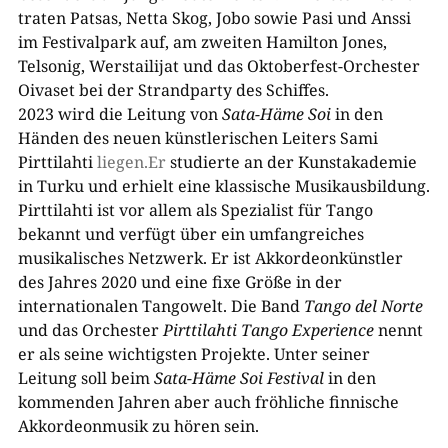
traten Patsas, Netta Skog, Jobo sowie Pasi und Anssi
im Festivalpark auf, am zweiten Hamilton Jones,
Telsonig, Werstailijat und das Oktoberfest-​Orchester
Oivaset bei der Strandparty des Schiffes.
2023 wird die Leitung von
Sata-​Häme Soi
in den
Händen des neuen künstlerischen Leiters Sami
Pirttilahti
l
i
egen.Er
studierte an der Kunstakademie
in Turku und erhielt eine klassische Musikausbildung.
Pirttilahti ist vor allem als Spezialist für Tango
bekannt und verfügt über ein umfangreiches
musikalisches Netzwerk. Er ist Akkordeonkünstler
des Jahres 2020 und eine fixe Größe in der
internationalen Tangowelt. Die Band
Tango del Norte
und das Orchester
Pirttilahti Tango Experience
nennt
er als seine wichtigsten Projekte. Unter seiner
Leitung soll beim
Sata-​Häme Soi Festival
in den
kommenden Jahren aber auch fröhliche finnische
Akkordeonmusik zu hören sein.