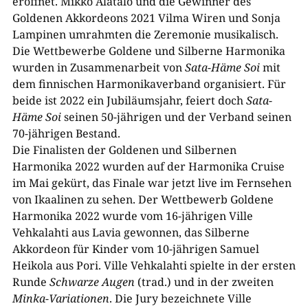
eröffnet. Mikko Alatalo und die Gewinner des
Goldenen Akkordeons 2021 Vilma Wiren und Sonja
Lampinen umrahmten die Zeremonie musikalisch.
Die Wettbewerbe Goldene und Silberne Harmonika
wurden in Zusammenarbeit von
Sata-​Häme Soi
mit
dem finnischen Harmonikaverband organisiert. Für
beide ist 2022 ein Jubiläumsjahr, feiert doch
Sata-​
Häme Soi
seinen 50-​jährigen und der Verband seinen
70-​jährigen Bestand.
Die Finalisten der Goldenen und Silbernen
Harmonika 2022 wurden auf der Harmonika Cruise
im Mai gekürt, das Finale war jetzt live im Fernsehen
von Ikaalinen zu sehen. Der Wettbewerb Goldene
Harmonika 2022 wurde vom 16-​jährigen Ville
Vehkalahti aus Lavia gewonnen, das Silberne
Akkordeon für Kinder vom 10-​jährigen Samuel
Heikola aus Pori. Ville Vehkalahti spielte in der ersten
Runde
Schwarze Augen
(trad.) und in der zweiten
Minka-​Variationen
. Die Jury bezeichnete Ville