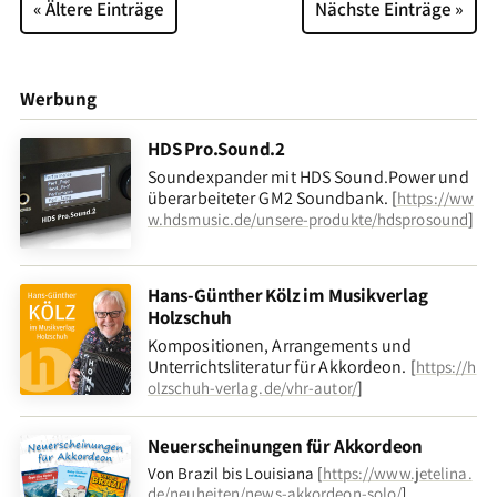
« Ältere Einträge
Nächste Einträge »
Werbung
HDS Pro.Sound.2
Soundexpander mit HDS Sound.Power und
überarbeiteter GM2 Soundbank. [
https://ww
]
w.hdsmusic.de/unsere-produkte/hdsprosound
Hans-Günther Kölz im Musikverlag
Holzschuh
Kompositionen, Arrangements und
Unterrichtsliteratur für Akkordeon. [
https://h
]
olzschuh-verlag.de/vhr-autor/
Neuerscheinungen für Akkordeon
Von Brazil bis Louisiana [
https://www.jetelina.
de/neuheiten/news-akkordeon-solo/
]