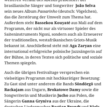
brasilianische Sänger und Songwriter
Jo
ão Selva
sein neues Album
Passarinho
(deutsch: Vögelchen),
das die Zerstörung der Umwelt zum Thema hat.
Außerdem steht
Bassekou Kouyat
é
aus Mali auf dem
Programm, der nicht nur als virtuoser Spieler des
Saiteninstruments Ngoni, sondern auch als Erneuerer
der traditionellen, westafrikanischen Griots-Musik
bekannt ist. Anschließend steht mit
Aga Zaryan
eine
international erfolgreiche polnische Jazzsängerin auf
der Bühne, in deren Texten sich politische und soziale
Themen spiegeln.
Auch die übrigen Festivaltage versprechen ein
vielseitiges Programm mit hochkarätiger Besetzung:
Zu Gast sind unter anderem die Bands
S
önd
örg
ö
und
Rackajam
aus Ungarn,
Brokatowe Damy
sowie die
Songwriterin und Musikerin
Jucho
aus Polen, die
Sängerin
Ganna Gryniva
aus der Ukraine, die
deutschen Liedermacher
Bastian Brandt
und
Niels