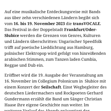
Auf eine musikalische Entdeckungsreise mit Bands
aus über zehn verschiedenen Ländern begibt sich
vom
16. bis 19. November 2023
die
transVOCALE
.
Das Festival in der Doppelstadt
Frankfurt/Oder-
S
łubice
werden die Grenzen von Genres, Kulturen
und Ländern überschritten: Ungarischer Speedfolk
trifft auf poetische Lieddichtung aus Hamburg,
polnischer Elektropop wird gefolgt von hinreißenden
arabischen Stimmen, zum Tanzen laden Cumbia,
Reggae und Dub ein.
Eröffnet wird die 19. Ausgabe der Veranstaltung am
16. November im Collegium Polonicum in Słubice mit
einem Konzert der
Seilschaft
. Einst Wegbegleiter des
deutschen Liedermachers und Rockpoeten Gerhard
Gundermann erzählt die Band um Sänger Christian
Haase ihre eigene Geschichte nun weiter. Im
weiteren Verlauf des Abends präsentiert der