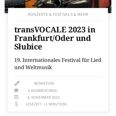
KONZERTE & FESTIVALS & MEHR
transVOCALE 2023 in
Frankfurt/Oder und
Słubice
19. Internationales Festival für Lied
und Weltmusik

REDAKTION
0 KOMMENTAR(E)

8. NOVEMBER 2023

LESEZEIT:
< 1
MINUTE(N)
