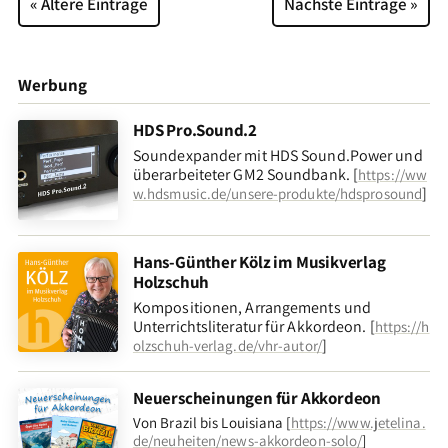
« Ältere Einträge
Nächste Einträge »
Werbung
HDS Pro.Sound.2
Soundexpander mit HDS Sound.Power und
überarbeiteter GM2 Soundbank. [
https://ww
]
w.hdsmusic.de/unsere-produkte/hdsprosound
Hans-Günther Kölz im Musikverlag
Holzschuh
Kompositionen, Arrangements und
Unterrichtsliteratur für Akkordeon. [
https://h
]
olzschuh-verlag.de/vhr-autor/
Neuerscheinungen für Akkordeon
Von Brazil bis Louisiana [
https://www.jetelina.
de/neuheiten/news-akkordeon-solo/
]