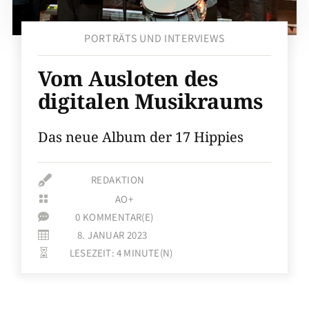
PORTRÄTS UND INTERVIEWS
Vom Ausloten des
digitalen Musikraums
Das neue Album der 17 Hippies

REDAKTION
AO+

0 KOMMENTAR(E)

8. JANUAR 2023

LESEZEIT:
4
MINUTE(N)
