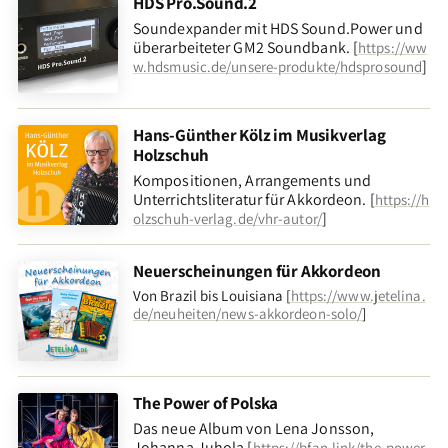
HDS Pro.Sound.2
Soundexpander mit HDS Sound.Power und
überarbeiteter GM2 Soundbank. [
https://ww
]
w.hdsmusic.de/unsere-produkte/hdsprosound
Hans-Günther Kölz im Musikverlag
Holzschuh
Kompositionen, Arrangements und
Unterrichtsliteratur für Akkordeon. [
https://h
]
olzschuh-verlag.de/vhr-autor/
Neuerscheinungen für Akkordeon
Von Brazil bis Louisiana [
https://www.jetelina.
de/neuheiten/news-akkordeon-solo/
]
The Power of Polska
Das neue Album von Lena Jonsson,
Johanna Juhola [
https://bfan.link/the-power