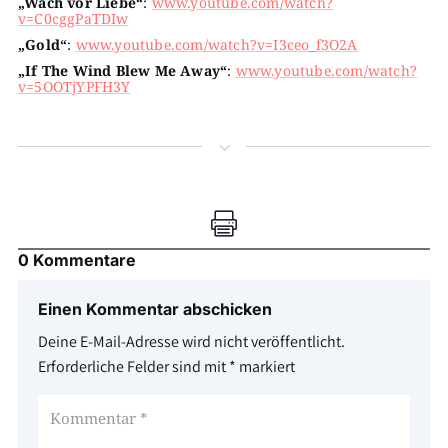
„Wach vor Liebe“
:
www.youtube.com/watch?
v=C0cggPaTDIw
„Gold“
:
www.youtube.com/watch?v=I3ceo_f3O2A
„If The Wind Blew Me Away“
:
www.youtube.com/watch?
v=5OOTjYPFH3Y
3

0 Kommentare
Einen Kommentar abschicken
Deine E-Mail-Adresse wird nicht veröffentlicht.
Erforderliche Felder sind mit
*
markiert