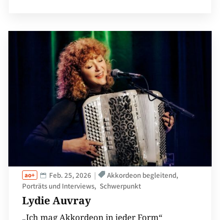
Feb. 25, 2026
Akkordeon begleitend
Porträts und Interviews
Schwerpunkt
Lydie Auvray
„Ich mag Akkordeon in jeder Form“