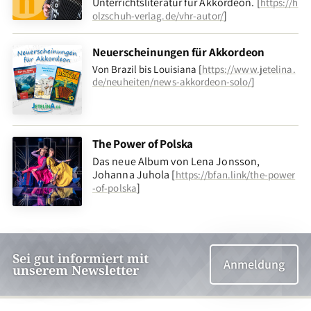
Unterrichtsliteratur für Akkordeon. [
https://h
]
olzschuh-verlag.de/vhr-autor/
Neuerscheinungen für Akkordeon
Von Brazil bis Louisiana [
https://www.jetelina.
de/neuheiten/news-akkordeon-solo/
]
The Power of Polska
Das neue Album von Lena Jonsson,
Johanna Juhola [
https://bfan.link/the-power
]
-of-polska
Sei gut informiert mit
Anmeldung
unserem Newsletter