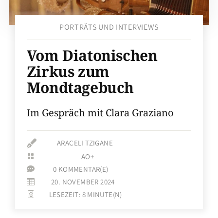
PORTRÄTS UND INTERVIEWS
Vom Diatonischen
Zirkus zum
Mondtagebuch
Im Gespräch mit Clara Graziano

ARACELI TZIGANE
AO+

0 KOMMENTAR(E)

20. NOVEMBER 2024

LESEZEIT:
8
MINUTE(N)
