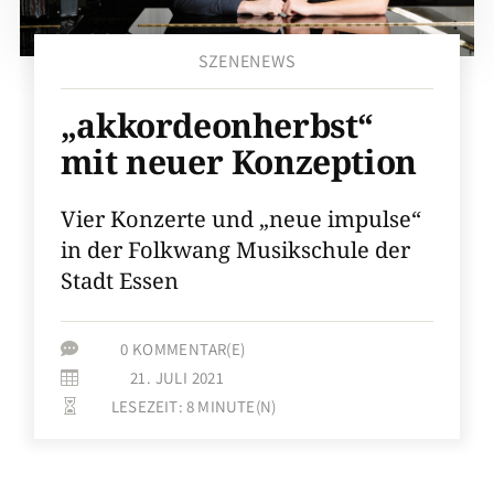
SZENENEWS
„akkordeonherbst“
mit neuer Konzeption
Vier Konzerte und „neue impulse“
in der Folkwang Musikschule der
Stadt Essen
0 KOMMENTAR(E)

21. JULI 2021

LESEZEIT:
8
MINUTE(N)
