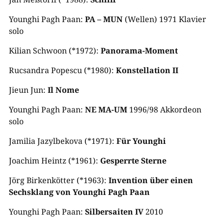
Younghi Pagh Paan:
PA – MUN
(Wellen) 1971 Klavier
solo
Kilian Schwoon (*1972):
Panorama-Moment
Rucsandra Popescu (*1980):
Konstellation II
Jieun Jun:
Il Nome
Younghi Pagh Paan:
NE MA-UM
1996/98 Akkordeon
solo
Jamilia Jazylbekova (*1971):
Für Younghi
Joachim Heintz (*1961):
Gesperrte Sterne
Jörg Birkenkötter (*1963):
Invention über einen
Sechsklang von Younghi Pagh Paan
Younghi Pagh Paan:
Silbersaiten IV
2010