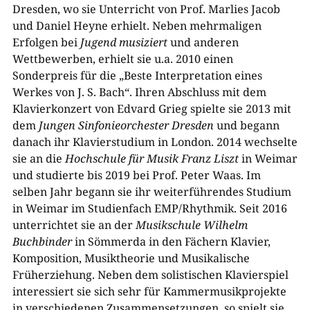
Dresden, wo sie Unterricht von Prof. Marlies Jacob
und Daniel Heyne erhielt. Neben mehrmaligen
Erfolgen bei
Jugend musiziert
und anderen
Wettbewerben, erhielt sie u.a. 2010 einen
Sonderpreis für die „Beste Interpretation eines
Werkes von J. S. Bach“. Ihren Abschluss mit dem
Klavierkonzert von Edvard Grieg spielte sie 2013 mit
dem
Jungen Sinfonieorchester Dresden
und begann
danach ihr Klavierstudium in London. 2014 wechselte
sie an die
Hochschule für Musik Franz Liszt
in Weimar
und studierte bis 2019 bei Prof. Peter Waas. Im
selben Jahr begann sie ihr weiterführendes Studium
in Weimar im Studienfach EMP/Rhythmik. Seit 2016
unterrichtet sie an der
Musikschule Wilhelm
Buchbinder
in Sömmerda in den Fächern Klavier,
Komposition, Musiktheorie und Musikalische
Früherziehung. Neben dem solistischen Klavierspiel
interessiert sie sich sehr für Kammermusikprojekte
in verschiedenen Zusammensetzungen, so spielt sie