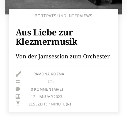
PORTRÄTS UND INTERVIEWS
Aus Liebe zur
Klezmermusik
Von der Jamsession zum Orchester

RAMONA KOZMA
AO+

0 KOMMENTAR(E)

12. JANUAR 2023

LESEZEIT:
7
MINUTE(N)
