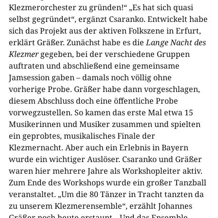
Klezmerorchester zu gründen!“ „Es hat sich quasi
selbst gegründet“, ergänzt Csaranko. Entwickelt habe
sich das Projekt aus der aktiven Folkszene in Erfurt,
erklärt Gräßer. Zunächst habe es die
Lange Nacht des
Klezmer
gegeben, bei der verschiedene Gruppen
auftraten und abschließend eine gemeinsame
Jamsession gaben – damals noch völlig ohne
vorherige Probe. Gräßer habe dann vorgeschlagen,
diesem Abschluss doch eine öffentliche Probe
vorwegzustellen. So kamen das erste Mal etwa 15
Musikerinnen und Musiker zusammen und spielten
ein geprobtes, musikalisches Finale der
Klezmernacht. Aber auch ein Erlebnis in Bayern
wurde ein wichtiger Auslöser. Csaranko und Gräßer
waren hier mehrere Jahre als Workshopleiter aktiv.
Zum Ende des Workshops wurde ein großer Tanzball
veranstaltet. „Um die 80 Tänzer in Tracht tanzten da
zu unserem Klezmerensemble“, erzählt Johannes
Gräßer noch heute erstaunt. „Und das Ensemble