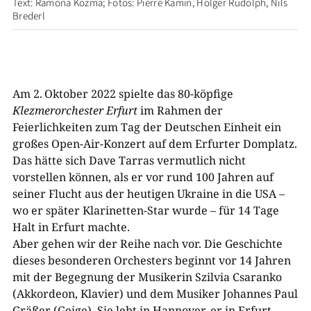
Text: Ramona Kozma; Fotos: Pierre Kamin, Holger Rudolph, Nils
Brederl
Am 2. Oktober 2022 spielte das 80-​köpfige
Klezmerorchester Erfurt
im Rahmen der
Feierlichkeiten zum Tag der Deutschen Einheit ein
großes Open-​Air-​Konzert auf dem Erfurter Domplatz.
Das hätte sich Dave Tarras
vermutlich nicht
vorstellen können, als er vor rund 100 Jahren auf
seiner Flucht aus der heutigen Ukraine in die USA –
wo er später Klarinetten-​Star wurde – für 14 Tage
Halt in Erfurt machte.
Aber gehen wir der Reihe nach vor. Die Geschichte
dieses besonderen Orchesters beginnt vor 14 Jahren
mit der Begegnung der Musikerin Szilvia Csaranko
(Akkordeon, Klavier) und dem Musiker Johannes Paul
Gräßer
(Geige). Sie lebt in Hannover, er in Erfurt.