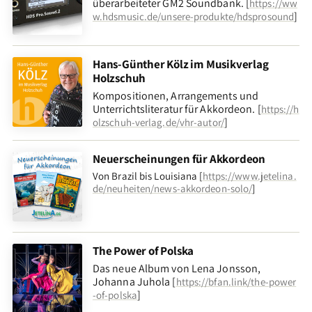
überarbeiteter GM2 Soundbank. [
https://ww
]
w.hdsmusic.de/unsere-produkte/hdsprosound
Hans-Günther Kölz im Musikverlag
Holzschuh
Kompositionen, Arrangements und
Unterrichtsliteratur für Akkordeon. [
https://h
]
olzschuh-verlag.de/vhr-autor/
Neuerscheinungen für Akkordeon
Von Brazil bis Louisiana [
https://www.jetelina.
de/neuheiten/news-akkordeon-solo/
]
The Power of Polska
Das neue Album von Lena Jonsson,
Johanna Juhola [
https://bfan.link/the-power
]
-of-polska