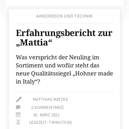
AKKORDEON UND TECHNIK
Erfahrungsbericht zur
„Mattia“
Was verspricht der Neuling im
Sortiment und wofür steht das
neue Qualitätssiegel „Hohner made
in Italy“?

MATTHIAS MATZKE
0 KOMMENTAR(E)

30. MÄRZ 2021

LESEZEIT:
7
MINUTE(N)
