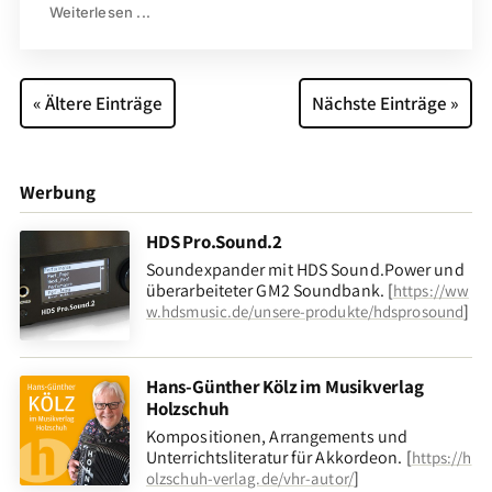
Weiterlesen ...
« Ältere Einträge
Nächste Einträge »
Werbung
HDS Pro.Sound.2
Soundexpander mit HDS Sound.Power und
überarbeiteter GM2 Soundbank. [
https://ww
]
w.hdsmusic.de/unsere-produkte/hdsprosound
Hans-Günther Kölz im Musikverlag
Holzschuh
Kompositionen, Arrangements und
Unterrichtsliteratur für Akkordeon. [
https://h
]
olzschuh-verlag.de/vhr-autor/