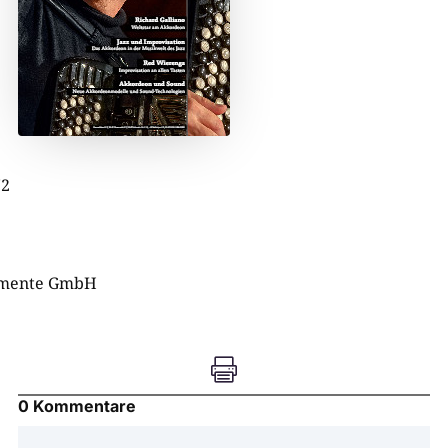
:
72
umente GmbH

0 Kommentare