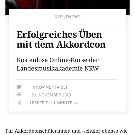
SZENENEWS
Erfolgreiches Üben
mit dem Akkordeon
Kostenlose Online-Kurse der
Landesmusikakademie NRW
0 KOMMENTAR(E)

20. NOVEMBER 2023

LESEZEIT:
< 1
MINUTE(N)

Für Akkordeonschülerinnen und -schüler ebenso wie