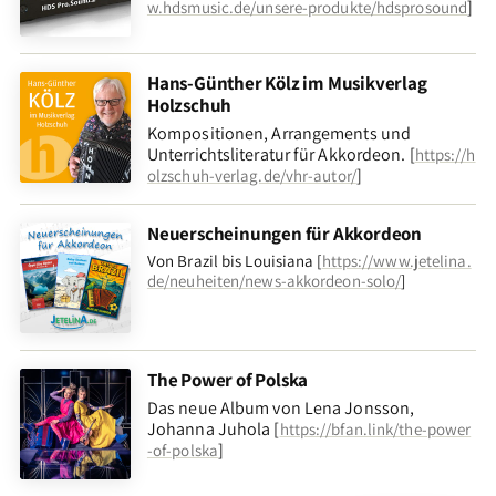
]
w.hdsmusic.de/unsere-produkte/hdsprosound
Hans-Günther Kölz im Musikverlag
Holzschuh
Kompositionen, Arrangements und
Unterrichtsliteratur für Akkordeon. [
https://h
]
olzschuh-verlag.de/vhr-autor/
Neuerscheinungen für Akkordeon
Von Brazil bis Louisiana [
https://www.jetelina.
de/neuheiten/news-akkordeon-solo/
]
The Power of Polska
Das neue Album von Lena Jonsson,
Johanna Juhola [
https://bfan.link/the-power
]
-of-polska