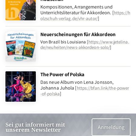
Kompositionen, Arrangements und
Unterrichtsliteratur für Akkordeon. [
https://h
]
olzschuh-verlag.de/vhr-autor/
Neuerscheinungen für Akkordeon
Von Brazil bis Louisiana [
https://www.jetelina.
de/neuheiten/news-akkordeon-solo/
]
The Power of Polska
Das neue Album von Lena Jonsson,
Johanna Juhola [
https://bfan.link/the-power
]
-of-polska
Sei gut informiert mit
Anmeldung
unserem Newsletter