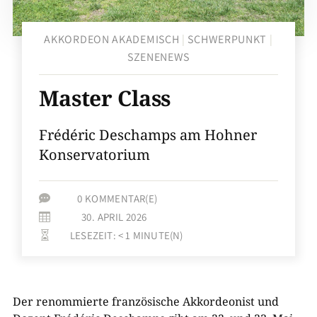
AKKORDEON AKADEMISCH
|
SCHWERPUNKT
|
SZENENEWS
Master Class
Frédéric Deschamps am Hohner
Konservatorium
0 KOMMENTAR(E)

30. APRIL 2026

LESEZEIT:
< 1
MINUTE(N)

Der renommierte französische Akkordeonist und