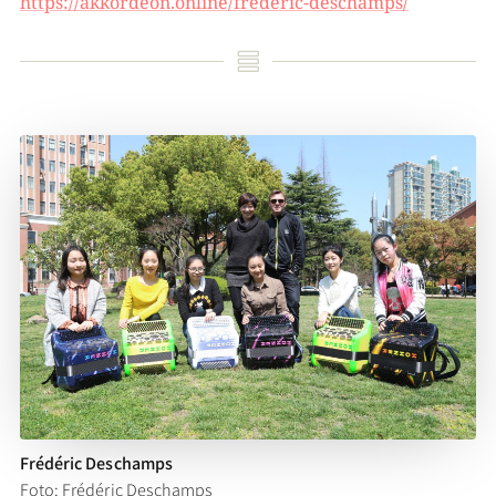
https://akkordeon.online/frederic-deschamps/

Frédéric Deschamps
Foto: Frédéric Deschamps