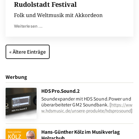
Rudolstadt Festival
Folk und Weltmusik mit Akkordeon
Weiterlesen ...
« Ältere Einträge
Werbung
HDS Pro.Sound.2
Soundexpander mit HDS Sound.Power und
überarbeiteter GM2 Soundbank. [
https://ww
]
w.hdsmusic.de/unsere-produkte/hdsprosound
Hans-Günther Kölz im Musikverlag
Holzschuh