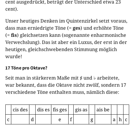
cent ausgedrückt, beträgt der Unterschied etwa 23
cent).
Unser heutiges Denken im Quintenzirkel setzt voraus,
dass man erniedrigte Töne (=
ges
) und erhöhte Töne
(=
fis
) gleichsetzen kann (sogenannte enharmonische
Verwechslung). Das ist aber ein Luxus, der erst in der
heutigen, gleichschwebenden Stimmung möglich
wurde!
17 Töne pro Oktave?
Seit man in stärkerem Maße mit ♯ und ♭ arbeitete,
war bekannt, dass die Oktave nicht zwölf, sondern 17
verschiedene Töne enthalten muss, nämlich diese:
cis des
dis es
fis ges
gis as
ais be
c
d
e
f
g
a
h
c