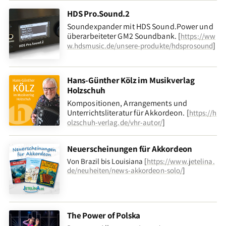
HDS Pro.Sound.2
Soundexpander mit HDS Sound.Power und
überarbeiteter GM2 Soundbank. [
https://ww
]
w.hdsmusic.de/unsere-produkte/hdsprosound
Hans-Günther Kölz im Musikverlag
Holzschuh
Kompositionen, Arrangements und
Unterrichtsliteratur für Akkordeon. [
https://h
]
olzschuh-verlag.de/vhr-autor/
Neuerscheinungen für Akkordeon
Von Brazil bis Louisiana [
https://www.jetelina.
de/neuheiten/news-akkordeon-solo/
]
The Power of Polska