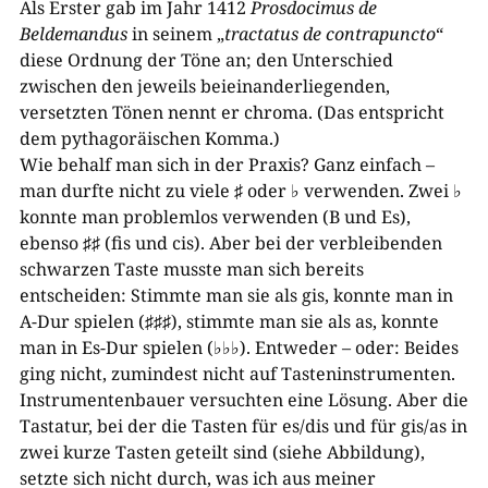
Als Erster gab im Jahr 1412
Prosdocimus de
Beldemandus
in seinem „
tractatus de contrapuncto
“
diese Ordnung der Töne an; den Unterschied
zwischen den jeweils beieinanderliegenden,
versetzten Tönen nennt er chroma. (Das entspricht
dem pythagoräischen Komma.)
Wie behalf man sich in der Praxis? Ganz einfach –
man durfte nicht zu viele ♯ oder ♭ verwenden. Zwei ♭
konnte man problemlos verwenden (B und Es),
ebenso ♯♯ (fis und cis). Aber bei der verbleibenden
schwarzen Taste musste man sich bereits
entscheiden: Stimmte man sie als gis, konnte man in
A-Dur spielen (♯♯♯), stimmte man sie als as, konnte
man in Es-Dur spielen (♭♭♭). Entweder – oder: Beides
ging nicht, zumindest nicht auf Tasteninstrumenten.
Instrumentenbauer versuchten eine Lösung. Aber die
Tastatur, bei der die Tasten für es/dis und für gis/as in
zwei kurze Tasten geteilt sind (siehe Abbildung),
setzte sich nicht durch, was ich aus meiner