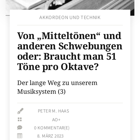
AKKORDEON UND TECHNIK
Von „Mitteltönen“ und
anderen Schwebungen
oder: Braucht man 51
Töne pro Oktave?
Der lange Weg zu unserem
Musiksystem (3)

PETER M. HAAS
AO+

0 KOMMENTAR(E)

8. MÄRZ 2023
