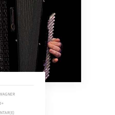
 WAGNER
O+
NTAR(E)