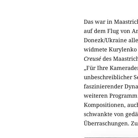
Das war in Maastri
auf dem Flug von Am
Donezk/Ukraine alle
widmete Kurylenko d
Creusé
des Maastric
„Für Ihre Kameraden
unbeschreiblicher S
faszinierender Dyn
weiteren Programm f
Kompositionen, auc
schwankte von gedäm
Überraschungen. Zu