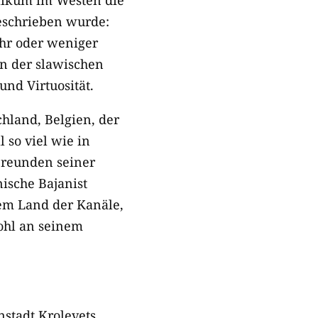
blikum im Westen die
geschrieben wurde:
ehr oder weniger
on der slawischen
und Virtuosität.
chland, Belgien, der
 so viel wie in
Freunden seiner
nische Bajanist
em Land der Kanäle,
ohl an seinem
stadt Krolevets