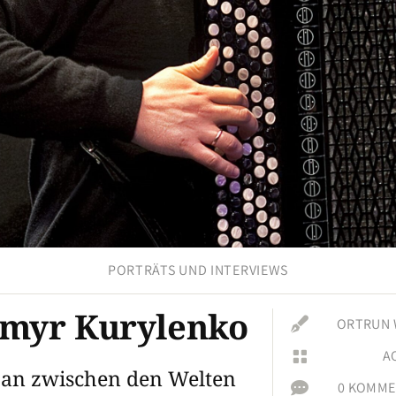
PORTRÄTS UND INTERVIEWS
myr Kurylenko

ORTRUN
A

jan zwischen den Welten

0 KOMME