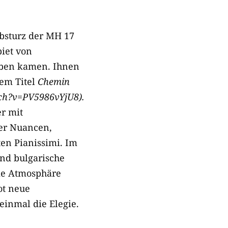
bsturz der MH 17
iet von
eben kamen. Ihnen
dem Titel
Chemin
h?v=PV5986vYjU8).
er mit
ler Nuancen,
en Pianissimi. Im
nd bulgarische
ie Atmosphäre
ot neue
inmal die Elegie.