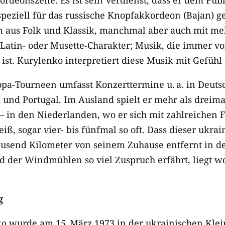
ordeonszene. Es ist sein Verdienst, dass er dem Pu
 speziell für das russische Knopfakkordeon (Bajan) 
n aus Folk und Klassik, manchmal aber auch mit m
 Latin- oder Musette-​Charakter; Musik, die immer v
st. Kurylenko interpretiert diese Musik mit Gefühl 
opa-​Tourneen umfasst Konzerttermine u. a. in Deuts
und Portugal. Im Ausland spielt er mehr als dreimal
 in den Niederlanden, wo er sich mit zahlreichen 
, sogar vier- bis fünfmal so oft. Dass dieser ukrai
ausend Kilometer von seinem Zuhause entfernt in d
d der Windmühlen so viel Zuspruch erfährt, liegt w
g
 wurde am 15. März 1973 in der ukrainischen Klein