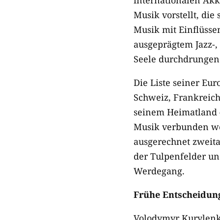
internationalen Akk
Musik vorstellt, die
Musik mit Einflüsse
ausgeprägtem Jazz-,
Seele durchdrungen i
Die Liste seiner Eur
Schweiz, Frankreich 
seinem Heimatland –
Musik verbunden weiß
ausgerechnet zweit
der Tulpenfelder un
Werdegang.
Frühe Entscheidun
Volodymyr Kurylenko