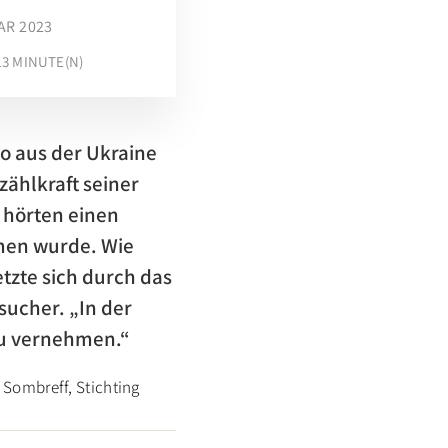
AR 2023
13
MINUTE(N)
o aus der Ukraine
zählkraft seiner
r hörten einen
men wurde. Wie
etzte sich durch das
sucher. „In der
zu vernehmen.“
­Sombreff, Stichting