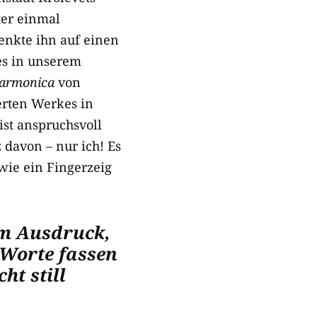
ter einmal
enkte ihn auf einen
 es in unserem
armonica
von
erten Werkes in
st anspruchsvoll
davon – nur ich! Es
wie ein Fingerzeig
um Ausdruck,
 Worte fassen
ht still