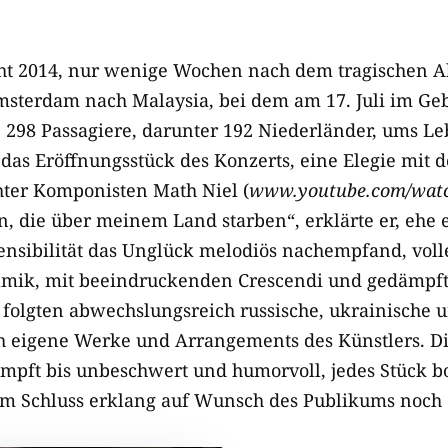
cht 2014, nur wenige Wochen nach dem tragischen A
sterdam nach Malaysia, bei dem am 17. Juli im Geb
 298 Passagiere, darunter 192 Niederländer, ums L
as Eröffnungsstück des Konzerts, eine Elegie mit 
hter Komponisten Math Niel (
www.youtube.com/watc
, die über meinem Land starben“, erklärte er, ehe 
ensibilität das Unglück melodiös nachempfand, vol
amik, mit beeindruckenden Crescendi und gedämpft
olgten abwechslungsreich russische, ukrainische u
h eigene Werke und Arrangements des Künstlers. D
pft bis unbeschwert und humorvoll, jedes Stück b
m Schluss erklang auf Wunsch des Publikums noch e