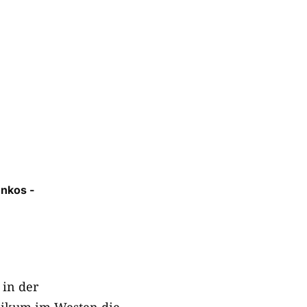
enkos ­
 in der