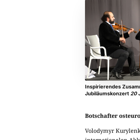
Inspirierendes Zusamm
Jubiläumskonzert
20 J
Botschafter osteur
Volodymyr Kurylenko