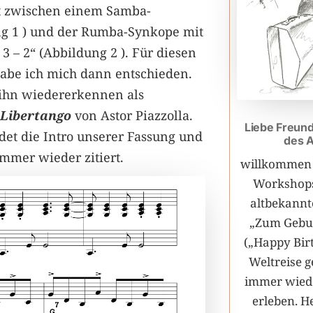
t zwischen einem Samba-
g 1 ) und der Rumba-Synkope mit
 3 – 2“ (Abbildung 2 ). Für diesen
abe ich mich dann entschieden.
 ihn wiedererkennen als
Libertango
von Astor Piazzolla.
Liebe Freun
det die Intro unserer Fassung und
des 
mmer wieder zitiert.
willkommen 
Workshops
altbekannt
„Zum Gebur
(„Happy Bir
Weltreise g
immer wiede
erleben. H