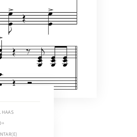
D
. HAAS
O+
NTAR(E)