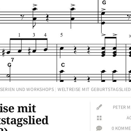
SERIEN UND WORKSHOPS
|
WELTREISE MIT GEBURTSTAGSLIE
ise mit

PETER M
stagslied
A


0 KOMME