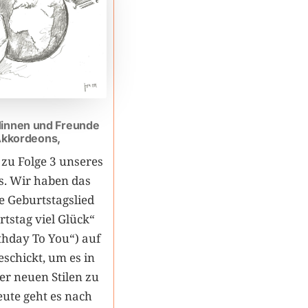
dinnen und Freunde
Akkordeons,
zu Folge 3 unseres
. Wir haben das
e Geburtstagslied
tstag viel Glück“
thday To You“) auf
eschickt, um es in
r neuen Stilen zu
eute geht es nach