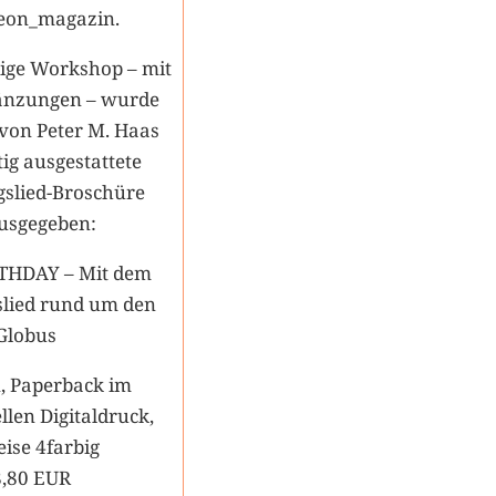
eon_magazin.
dige Workshop – mit
gänzungen – wurde
von Peter M. Haas
ig ausgestattete
gslied-Broschüre
usgegeben:
THDAY – Mit dem
slied rund um den
Globus
n, Paperback im
llen Digitaldruck,
eise 4farbig
8,80 EUR