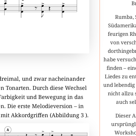
B
Rumba, 
Südamerika
feurigen Rh
von versc
dorthingeb
habe versuch
finden – ei
Liedes zu ent
 dreimal, und zwar nacheinander
und lebendig 
en Tonarten. Durch diese Wechsel
nicht allzu
e Farbigkeit und Bewegung in das
auch sel
. Die erste Melodieversion – in
 mit Akkordgriffen (Abbildung 3 ).
Dieser A
ursprüngli
Worksho