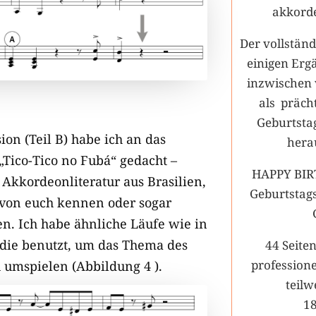
akkord
Der vollstän
einigen Er
inzwischen 
als prächt
Geburtsta
ion (Teil B) habe ich an das
hera
„Tico-Tico no Fubá“ gedacht –
HAPPY BIR
 Akkordeonliteratur aus Brasilien,
Geburtstag
e von euch kennen oder sogar
en. Ich habe ähnliche Läufe wie in
odie benutzt, um das Thema des
44 Seite
professione
u umspielen (Abbildung 4 ).
teilw
1