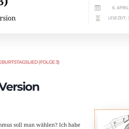
3)
6. APRIL

ersion
LESEZEIT:

EBURTSTAGSLIED (FOLGE 3)
 Version
mus soll man wählen? Ich habe