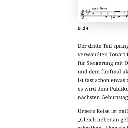
Bild 4
Der dritte Teil spri
verwandten Tonart F
für Steigerung mit D
und dem fünfmal ak
ist fast schon etwas
es wird dem Publiku
nächsten Geburtstag
Unsere Reise ist nat
„Gleich nebenan geht
schreiben. Aber als 