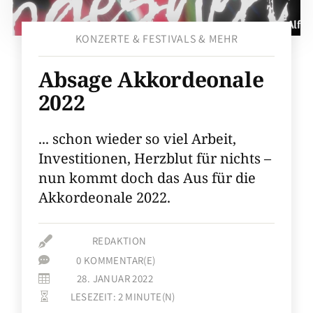
KONZERTE & FESTIVALS & MEHR
Absage Akkordeonale
2022
... schon wieder so viel Arbeit,
Investitionen, Herzblut für nichts –
nun kommt doch das Aus für die
Akkordeonale 2022.

REDAKTION
0 KOMMENTAR(E)

28. JANUAR 2022

LESEZEIT:
2
MINUTE(N)
