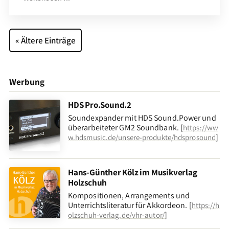
« Ältere Einträge
Werbung
HDS Pro.Sound.2
Soundexpander mit HDS Sound.Power und
überarbeiteter GM2 Soundbank. [
https://ww
]
w.hdsmusic.de/unsere-produkte/hdsprosound
Hans-Günther Kölz im Musikverlag
Holzschuh
Kompositionen, Arrangements und
Unterrichtsliteratur für Akkordeon. [
https://h
]
olzschuh-verlag.de/vhr-autor/