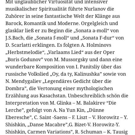
Mit unglaublicher Virtuosität und intensiver
musikalischer Spiritualität führte Nurlanov die
Zuhörer in seine fantastische Welt der Klänge aus
Barock, Romantik und Moderne. Orgelgleich und
glasklar ließ er zu Beginn die „Sonata a-moll“ von
J.S.Bach, die „Sonata f-moll“ und „Sonata F-dur“ von
D. Scarlatti erklingen. Es folgten A. Holminovs
„Herbstmelodie“, „Varlaams Lied“ aus der Oper
„Boris Godunov” von M. Mussorgsky und dann eine
wunderbare Komposition von I. Panitsliy über das
russische Volkslied „Oy, da ty, Kalinushka” sowie von
N. Mendygaliev „Legendäres Gedicht über die
Dombra”, die Vertonung einer mythologischen
Erzählung aus Kasachstan. Unbeschreiblich schön die
Interpretation von M. Glinka – M. Balakirev “Die
Lerche”, gefolgt von A. Na Yun Kin, „Dünne
Eberesche”, C. Saint -Saens – F. Liszt – V. Horowitz – Y.
Shishkin, „Danse Macabre”,G. Bizet-V. Horowitz-Y.
Shishkin, Carmen Variations”, R. Schuman – K. Tausig