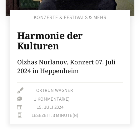
KONZERTE & FESTIVALS & MEHR
Harmonie der
Kulturen
Olzhas Nurlanov, Konzert 07. Juli
2024 in Heppenheim

ORTRUN WAGNER
1 KOMMENTAR(E)

15. JULI 2024

LESEZEIT:
3
MINUTE(N)
