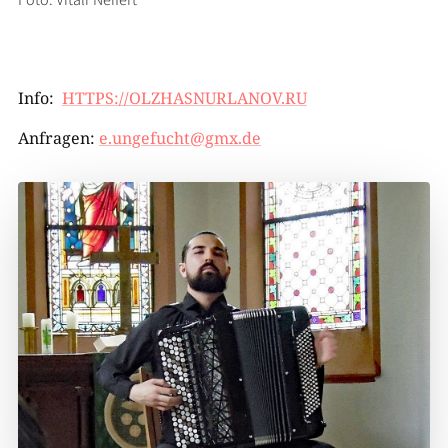
Info:
HTTPS://OLZHASNURLANOV.RU
Anfragen:
e.ungefucht@gmx.de