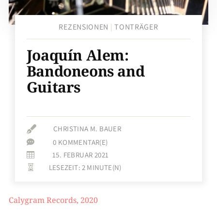
REZENSIONEN
|
TONTRÄGER
Joaquín Alem:
Bandoneons and
Guitars

CHRISTINA M. BAUER
0 KOMMENTAR(E)

15. FEBRUAR 2021

LESEZEIT:
2
MINUTE(N)

Calygram Records, 2020