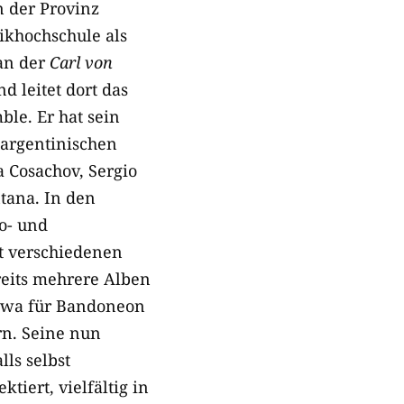
n der Provinz
ikhochschule als
 an der
Carl von
d leitet dort das
le. Er hat sein
 argentinischen
 Cosachov, Sergio
tana. In den
o- und
t verschiedenen
reits mehrere Alben
 etwa für Bandoneon
rn. Seine nun
lls selbst
tiert, vielfältig in