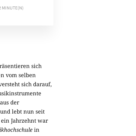
2
MINUTE(N)
äsentieren sich
men vom selben
ersteht sich darauf,
usikinstrumente
aus der
und lebt nun seit
 ein Jahrzehnt war
ikhochschule
in