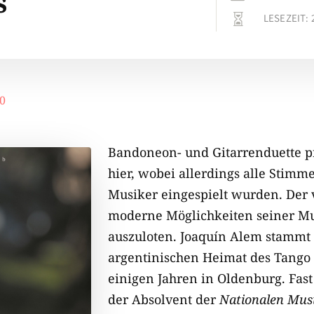
s
LESEZEIT:

0
Bandoneon- und Gitarrenduette pr
hier, wobei allerdings alle Stim
Musiker eingespielt wurden. Der v
moderne Möglichkeiten seiner M
auszuloten. Joaquín Alem stammt 
argentinischen Heimat des Tango 
einigen Jahren in Oldenburg. Fast
der Absolvent der
Nationalen Mus