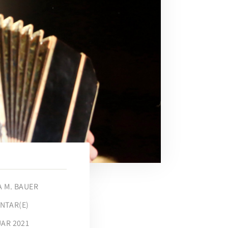
A M. BAUER
NTAR(E)
UAR 2021