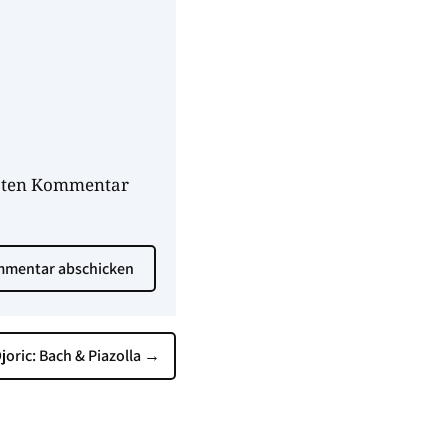
hsten Kommentar
mentar abschicken
joric: Bach & Piazolla
→