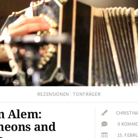
REZENSIONEN
|
TONTRÄGER
n Alem:

CHRISTIN
neons and

0 KOMME
15. FEBR
