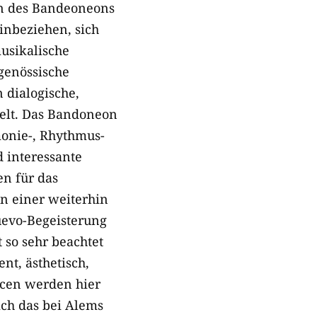
n des Bandeoneons
einbeziehen, sich
usikalische
tgenössische
 dialogische,
lt. Das Bandoneon
monie-, Rhythmus-
 interessante
en für das
n einer weiterhin
uevo-Begeisterung
so sehr beachtet
nt, ästhetisch,
ncen werden hier
ich das bei Alems