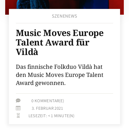
SZENENEWS
Music Moves Europe
Talent Award für
Vildà
Das finnische Folkduo Vildà hat
den Music Moves Europe Talent
Award gewonnen.
0 KOMMENTAR(E)

3. FEBRUAR 2021

LESEZEIT:
< 1
MINUTE(N)
