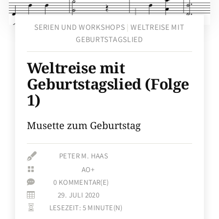
SERIEN UND WORKSHOPS
|
WELTREISE MIT
GEBURTSTAGSLIED
Weltreise mit
Geburtstagslied (Folge
1)
Musette zum Geburtstag

PETER M. HAAS
AO+

0 KOMMENTAR(E)

29. JULI 2020

LESEZEIT:
5
MINUTE(N)
