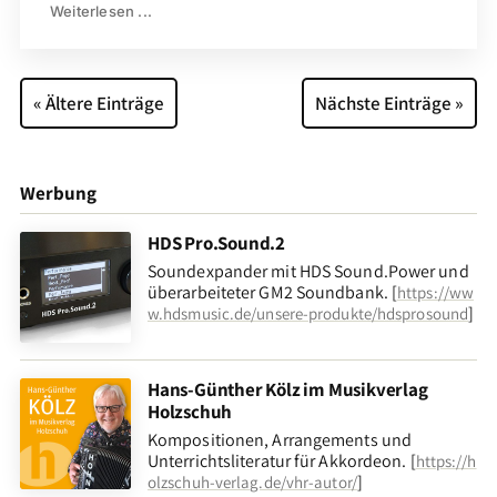
Weiterlesen ...
« Ältere Einträge
Nächste Einträge »
Werbung
HDS Pro.Sound.2
Soundexpander mit HDS Sound.Power und
überarbeiteter GM2 Soundbank. [
https://ww
]
w.hdsmusic.de/unsere-produkte/hdsprosound
Hans-Günther Kölz im Musikverlag
Holzschuh
Kompositionen, Arrangements und
Unterrichtsliteratur für Akkordeon. [
https://h
]
olzschuh-verlag.de/vhr-autor/