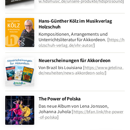
]
w.hdsmusic.de/unsere-produkte/hdsprosound
Hans-Günther Kölz im Musikverlag
Holzschuh
Kompositionen, Arrangements und
Unterrichtsliteratur für Akkordeon. [
https://h
]
olzschuh-verlag.de/vhr-autor/
Neuerscheinungen für Akkordeon
Von Brazil bis Louisiana [
https://www.jetelina.
de/neuheiten/news-akkordeon-solo/
]
The Power of Polska
Das neue Album von Lena Jonsson,
Johanna Juhola [
https://bfan.link/the-power
]
-of-polska