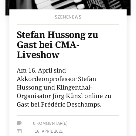
SZENENEWS
Stefan Hussong zu
Gast bei CMA-
Liveshow
Am 16. April sind
Akkordeonprofessor Stefan
Hussong und Klingenthal-
Organisator Jörg Künzl online zu
Gast bei Frédéric Deschamps.
0 KOMMENTAR(E)

16. APRIL 2021
