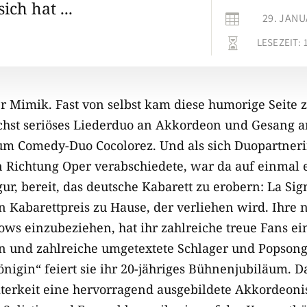
ich hat ...
29. JANU

LESEZEIT:

er Mimik. Fast von selbst kam diese humorige Seite 
öchst seriöses Liederduo an Akkordeon und Gesang an
um Comedy-Duo Cocolorez. Und als sich Duopartneri
Richtung Oper verabschiedete, war da auf einmal e
ur, bereit, das deutsche Kabarett zu erobern: La Sig
n Kabarettpreis zu Hause, der verliehen wird. Ihre 
ows einzubeziehen, hat ihr zahlreiche treue Fans e
n und zahlreiche umgetextete Schlager und Popson
gin“ feiert sie ihr 20-jähriges Bühnenjubiläum. Dab
iterkeit eine hervorragend ausgebildete Akkordeoni