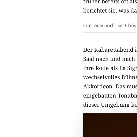
früher bereits oft 
berichtet sie, was da
Interview und Text: Chri
Der Kabarettabend i
Saal nach und nach f
ihre Rolle als La Si
wechselvolles Bühn
Akkordeon. Das muss,
eingebauten Tonabne
dieser Umgebung kom