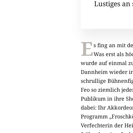
Lustiges an s
E
s fing an mit d
Was erst als h
wurde auf einmal z
Dannheim wieder in 
schrullige Bühnenfig
Feo so ziemlich jede
Publikum in ihre Sh
dabei: Ihr Akkordeo
Programm „Froschköni
Verfechterin der He