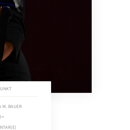
PUNKT
A M. BAUER
O+
NTAR(E)