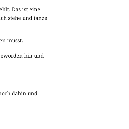
lt. Das ist eine
 ich stehe und tanze
men musst
.
 geworden bin und
 noch dahin und