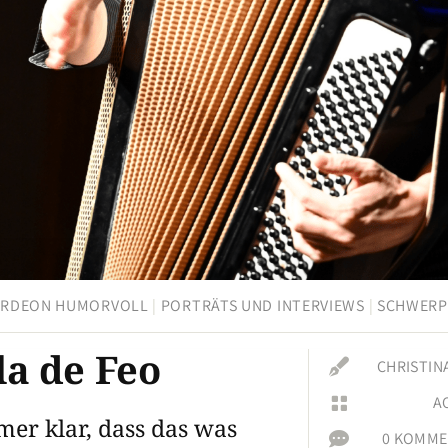
RDEON HUMORVOLL
|
PORTRÄTS UND INTERVIEWS
|
SCHWER
a de Feo

CHRISTIN
A

er klar, dass das was

0 KOMME