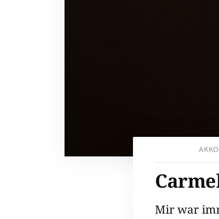
AKKO
Carmel
Mir war imm