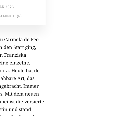
AR 2026
14
MINUTE(N)
zu Carmela de Feo.
 den Start ging,
n Franziska
ine einzelne,
nora. Heute hat de
nahbare Art, das
ingebracht. Immer
gs. Mit dem neuen
ei ist die versierte
stin und stand