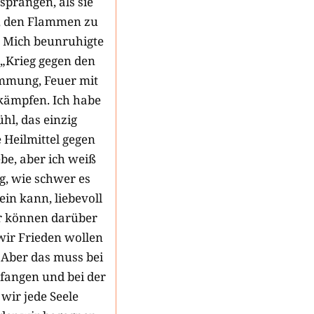
sprangen, als sie
, den Flammen zu
 Mich beunruhigte
 „Krieg gegen den
immung, Feuer mit
kämpfen. Ich habe
hl, das einzig
e Heilmittel gegen
ebe, aber ich weiß
ig, wie schwer es
in kann, liebevoll
ir können darüber
wir Frieden wollen
. Aber das muss bei
nfangen und bei der
 wir jede Seele