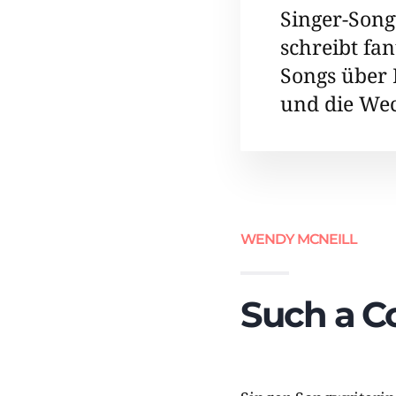
Singer-​Son
schreibt fan
Songs über
und die Wec
WENDY MCNEILL
Such a 