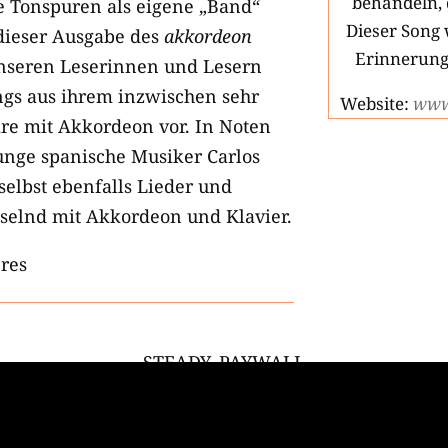
behandeln, 
e Tonspuren als eigene „Band“
Dieser Song 
dieser Ausgabe des
akkordeon
Erinnerung 
 unseren Leserinnen und Lesern
ngs aus ihrem inzwischen sehr
Website:
www
ire mit Akkordeon vor. In Noten
junge spanische Musiker Carlos
 selbst ebenfalls Lieder und
hselnd mit Akkordeon und Klavier.
res
___STEADY_PAYWALL___