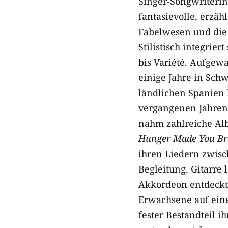
Singer-​Songwriteri
fantasievolle, erzä
Fabelwesen und die 
Stilistisch integrier
bis Variété. Aufgewa
einige Jahre in Schw
ländlichen Spanien 
vergangenen Jahren 
nahm zahlreiche Alb
Hunger Made You B
ihren Liedern zwisc
Begleitung. Gitarre 
Akkordeon entdeckte
Erwachsene auf eine
fester Bestandteil 