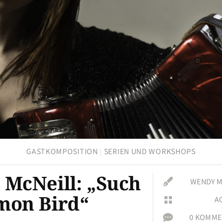
GASTKOMPOSITION
|
SERIEN UND WORKSHOPS
McNeill: „Such

WENDY M
mon Bird“
A


0 KOMME