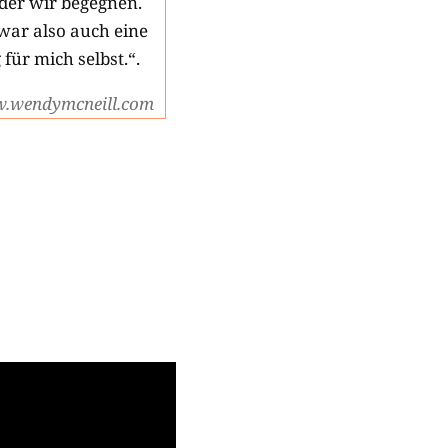
der wir begegnen.
war also auch eine
für mich selbst.“.
.wendymcneill.com