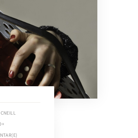
CNEILL
O+
NTAR(E)