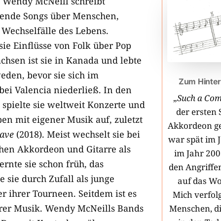
n Wendy McNeill schreibt
hlende Songs über Menschen,
Wechselfälle des Lebens.
t sie Einflüsse von Folk über Pop
chsen ist sie in Kanada und lebte
eden, bevor sie sich im
Zum Hinter
bei Valencia niederließ. In den
„
Such a Co
spielte sie weltweit Konzerte und
der ersten 
en mit eigener Musik auf, zuletzt
Akkordeon ge
rave
(2018). Meist wechselt sie bei
war spät im 
hen Akkordeon und Gitarre als
im Jahr 200
lernte sie schon früh, das
den Angriffe
 sie durch Zufall als junge
auf das Wo
r ihrer Tourneen. Seitdem ist es
Mich verfolg
ihrer Musik. Wendy McNeills Bands
Menschen, di