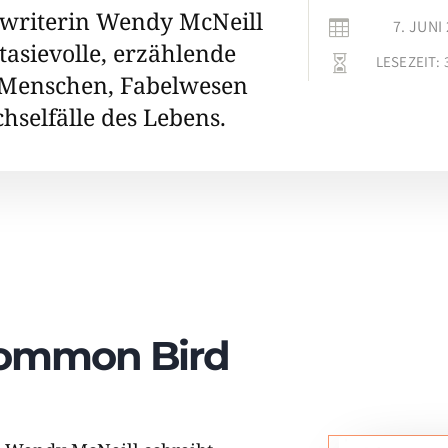
gwriterin Wendy McNeill
7. JUNI

tasievolle, erzählende
LESEZEIT:

 Menschen, Fabelwesen
hselfälle des Lebens.
Common Bird