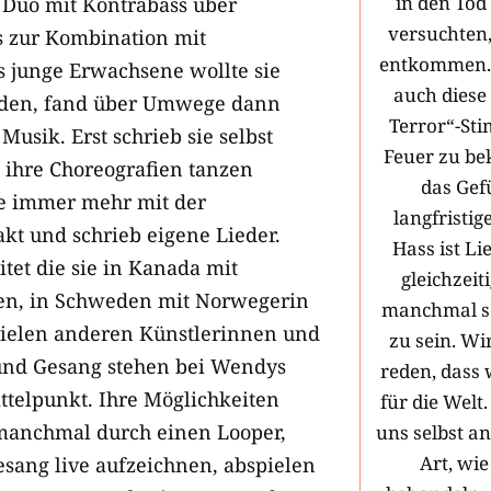
in den Tod 
 Duo mit Kontrabass über
versuchten
s zur Kombination mit
entkommen.
s junge Erwachsene wollte sie
auch diese
rden, fand über Umwege dann
Terror“-St
Musik. Erst schrieb sie selbst
Feuer zu be
e ihre Choreografien tanzen
das Gefü
ie immer mehr mit der
langfristig
kt und schrieb eigene Lieder.
Hass ist Li
tet die sie in Kanada mit
gleichzeit
en, in Schweden mit Norwegerin
manchmal se
vielen anderen Künstlerinnen und
zu sein. W
und Gesang stehen bei Wendys
reden, dass 
ttelpunkt. Ihre Möglichkeiten
für die Welt
 manchmal durch einen Looper,
uns selbst a
Art, wie
esang live aufzeichnen, abspielen